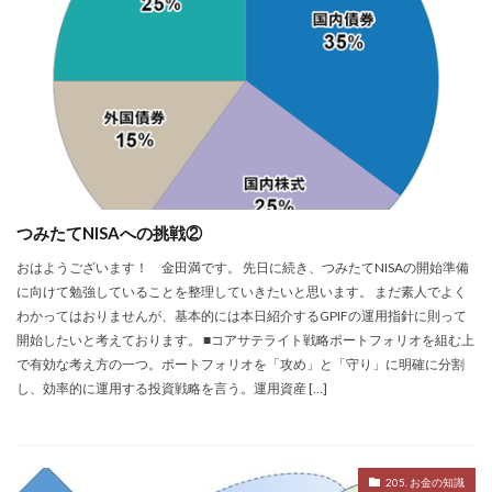
つみたてNISAへの挑戦②
おはようございます！ 金田満です。 先日に続き、つみたてNISAの開始準備
に向けて勉強していることを整理していきたいと思います。 まだ素人でよく
わかってはおりませんが、基本的には本日紹介するGPIFの運用指針に則って
開始したいと考えております。 ■コアサテライト戦略ポートフォリオを組む上
で有効な考え方の一つ。ポートフォリオを「攻め」と「守り」に明確に分割
し、効率的に運用する投資戦略を言う。運用資産 […]
205. お金の知識