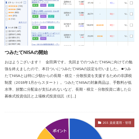
つみたてNISAの開始
おはようございます！ 金田満です。 先回までのつみたてNISAに向けての勉
強を終えましたので、本日ついにつみたてNISAの設定を行いました。 ■つみ
たてNISAとは特に少額からの長期・積立・分散投資を支援するための非課税
制度（2018年1月からスタート）。つみたてNISAの対象商品は、手数料が低
水準、頻繁に分配金が支払われないなど、長期・積立・分散投資に適した公
募株式投資信託と上場株式投資信託（E […]
203. 資産運用・管理