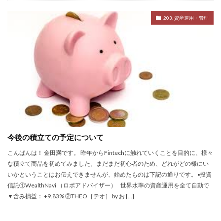
203. 資産運用・管理
今後の積立ての予定について
こんばんは！ 金田満です。 昨年からFintechに触れていくことを目的に、様々
な積立て商品を初めてみました。まだまだ初心者のため、どれがどの様にい
いかということはお伝えできませんが、始めたものは下記の通りです。 ▪️投資
信託①WealthNavi （ロボアドバイザー） 世界水準の資産運用を全て自動で
▼含み損益： +9.83% ②THEO［テオ］ by お […]