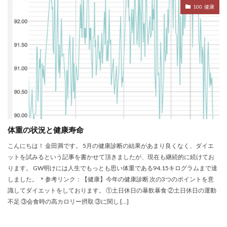
100. 健康
体重の状況と健康寿命
こんにちは！ 金田満です。 5月の健康診断の結果があまり良くなく、ダイエ
ットを試みるという記事を書かせて頂きましたが、現在も継続的に続けてお
ります。 GW明けには人生でもっとも思い体重である94.15キログラムまで達
しました。 ＊参考リンク：【健康】今年の健康診断 次の3つのポイントを意
識してダイエットをしております。 ①土日休日の暴飲暴食 ②土日休日の運動
不足 ③会食時の高カロリー摂取 ③に関し […]