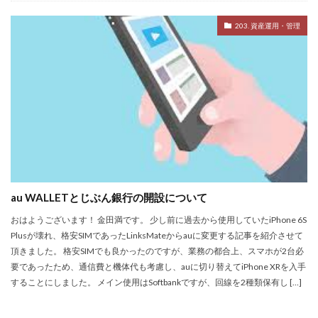
203. 資産運用・管理
au WALLETとじぶん銀行の開設について
おはようございます！ 金田満です。 少し前に過去から使用していたiPhone 6S
Plusが壊れ、格安SIMであったLinksMateからauに変更する記事を紹介させて
頂きました。 格安SIMでも良かったのですが、業務の都合上、スマホが2台必
要であったため、通信費と機体代も考慮し、auに切り替えてiPhone XRを入手
することにしました。 メイン使用はSoftbankですが、回線を2種類保有し […]