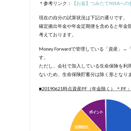
＊参考リンク：
【お金】つみたて
NISA
への
現在の自分の試算状況は下記の通りです。
確定拠出年金や年金定期便を含めると年金
考えております。
Money Forwardで管理している「資
す。
ただし、会社で加入している生命保険を利用した貯
ないため、生命保険貯蓄分は除く形となり
■20190621時点資産PF（年金除く） ＊P