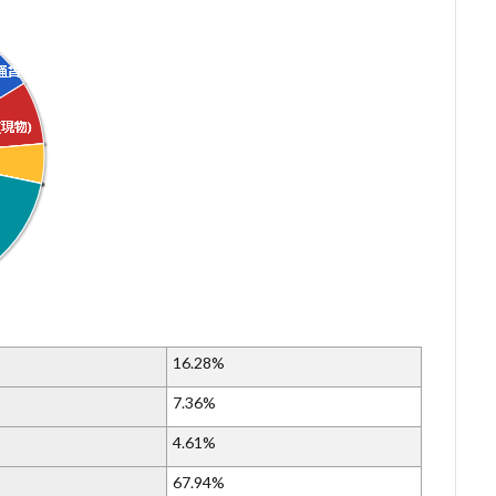
16.28%
7.36%
4.61%
67.94%