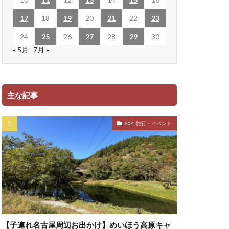
17
18
19
20
21
22
23
24
25
26
27
28
29
30
« 5月
7月 »
主な記事
304. 旅行・イベント
【子連れ名古屋周辺お出かけ】めいほう高原キャ