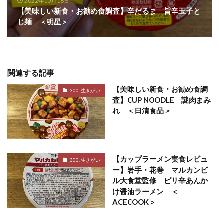
2022年10月16日
【美味しい新食・お勧め食調査】辛だるま 旨辛玉子と
じ麺 ＜明星＞
関連する記事
【美味しい新食・お勧め食調
300. 生きがい
査】CUP NOODLE 謎肉まみ
れ ＜日清食品＞
【カップラーメン実食レビュ
300. 生きがい
ー】岩手・花巻 マルカンビ
ル大食堂監修 ピリ辛あんか
け醤油ラーメン ＜
ACECOOK＞