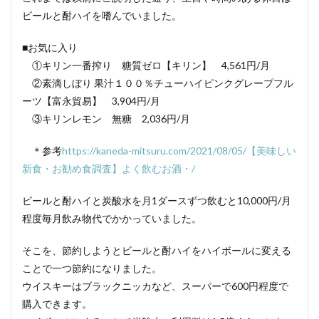
ビールと酎ハイを嗜んでいました。
■お気に入り
①キリン一番搾り 糖質ゼロ【キリン】 4,561円/月
②素滴しぼり 果汁１００％チューハイピンクグレープフル
ーツ【富永貿易】 3,904円/月
③キリンレモン 無糖 2,036円/月
＊参考
https://kaneda-mitsuru.com/2021/08/05/【美味しい
新食・お勧め食調査】よく飲むお酒・/
ビールと酎ハイと炭酸水を月1ダースずつ飲むと10,000円/月
程度毎月飲み物代でかかっていました。
そこを、節約しようとビールと酎ハイをハイボールに変える
ことで一つ節約になりました。
ウイスキーはブラックニッカなど、スーパーで600円程度で
購入できます。