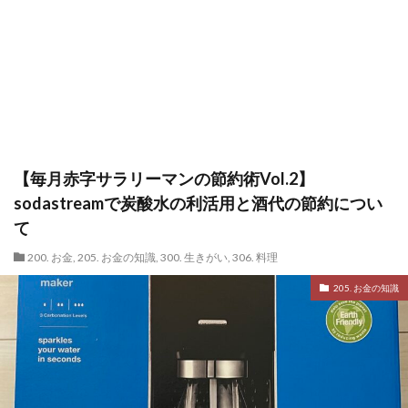
【毎月赤字サラリーマンの節約術Vol.2】
sodastreamで炭酸水の利活用と酒代の節約につい
て
200. お金
,
205. お金の知識
,
300. 生きがい
,
306. 料理
205. お金の知識