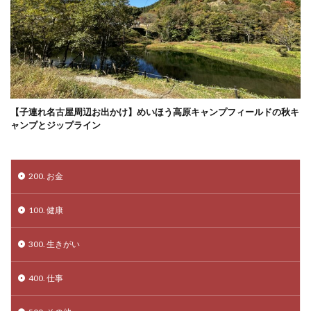
【子連れ名古屋周辺お出かけ】めいほう高原キャンプフィールドの秋キ
ャンプとジップライン
200. お金
100. 健康
300. 生きがい
400. 仕事