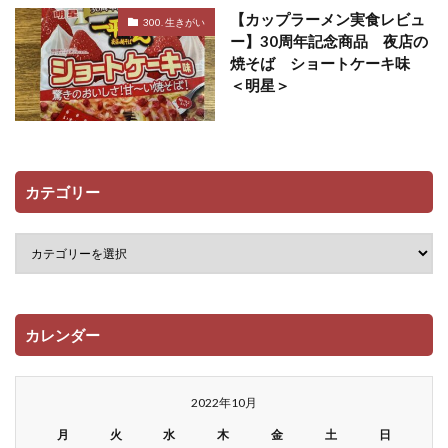
【カップラーメン実食レビュ
300. 生きがい
ー】30周年記念商品 夜店の
焼そば ショートケーキ味
＜明星＞
カテゴリー
カレンダー
2022年10月
月
火
水
木
金
土
日