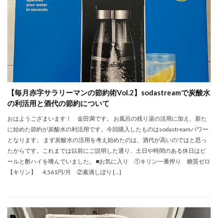
【毎月赤字サラリーマンの節約術Vol.2】sodastreamで炭酸水
の利活用と酒代の節約について
おはようござまいます！ 金田満です。 お風呂の残り湯の活用に加え、新た
に始めた節約が炭酸水の利活用です。今回購入したものはsodastreamパワー
となります。 まず炭酸水の活用を考え始めたのは、酒代が高いのではと思っ
たからです。これまでは以前にご説明した通り、土日や時間のある休日はビ
ールと酎ハイを嗜んでいました。 ■お気に入り ①キリン一番搾り 糖質ゼロ
【キリン】 4,561円/月 ②素滴しぼり […]