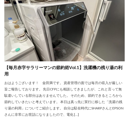
【毎月赤字サラリーマンの節約術Vol.1】洗濯機の残り湯の利
用
おはようございます！ 金田満です。 資産管理の面では毎月の収入が厳しい
旨ご報告しております。 先日CFPにも相談してきましたが、これと言って無
駄遣いしている部分はありませんでした。 そのため、節約できるところから
節約していきたいと考えています。 本日は真っ先に実行に移した「洗濯の残
り湯の利用」についてご紹介します。 自分は駐在時代にSHARPさんとEPSON
さんに非常にお世話になりましたので、電化 […]