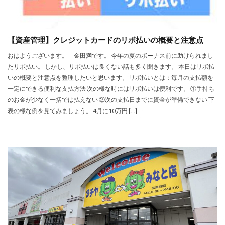
【資産管理】クレジットカードのリボ払いの概要と注意点
おはようございます。 金田満です。 今年の夏のボーナス前に助けられまし
たリボ払い。 しかし、リボ払いは良くない話も多く聞きます。 本日はリボ払
いの概要と注意点を整理したいと思います。 リボ払いとは：毎月の支払額を
一定にできる便利な支払方法 次の様な時にはリボ払いは便利です。 ①手持ち
のお金が少なく一括では払えない ②次の支払日までに資金が準備できない 下
表の様な例を見てみましょう。 4月に10万円 […]