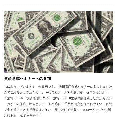
資産形成セミナーへの参加
おはようございます！ 金田満です。 先日資産形成セミナーに参加しました
のでご紹介させて頂きます。 ■給与とボーナスの使い方 ゼロを避けよう
＊消費：70％ 投資/貯蓄：25％ 浪費：5％ ■生命保険は入った方が良いか
万が一の保障、貯蓄として ○○の窓口：手数料商売が行われやすい 保険
で全て解決できる担当者はいない 安さだけで勝負：フォローアップやお届
けに不安 公的保険を […]