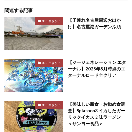
関連する記事
【子連れ名古屋周辺お出か
300. 生きがい
け】名古屋港ガーデンふ頭
【ジージェネレーション エタ
300. 生きがい
ーナル】2025年5月時点のエ
ターナルロード全クリア
【美味しい新食・お勧め食調
300. 生きがい
査】Splatoon3 イカしたガー
リックイカスミ味ラーメン
＜サンヨー食品＞