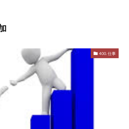
加
400. 仕事