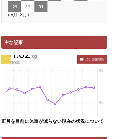
29
30
31
« 6月
8月 »
主な記事
101. 健康管理
正月を目前に体重が減らない現在の状況について