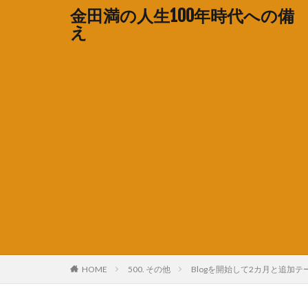
金田満の人生100年時代への備
え
HOME
500. その他
Blogを開始して2カ月と追加テ