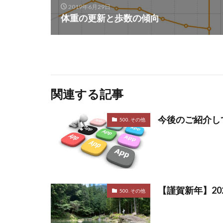
2019年6月29日
体重の更新と歩数の傾向
関連する記事
今後のご紹介し
500. その他
【謹賀新年】20
500. その他