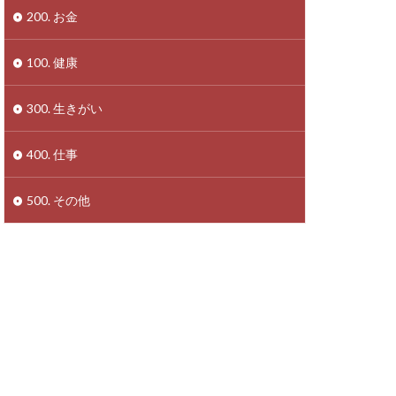
200. お金
100. 健康
300. 生きがい
400. 仕事
500. その他