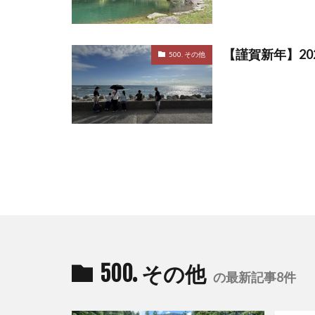
【謹賀新年】20
500. その他
500. その他
の最新記事8件