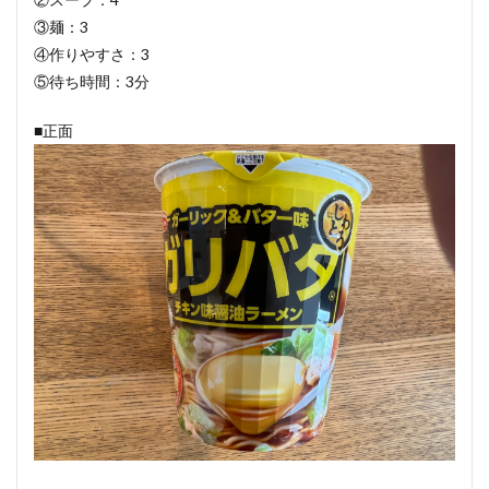
③麺：3
④作りやすさ：3
⑤待ち時間：3分
■正面