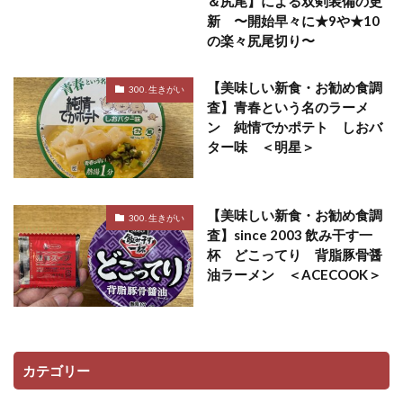
＆尻尾】による双剣装備の更
新 〜開始早々に★9や★10
の楽々尻尾切り〜
【美味しい新食・お勧め食調
300. 生きがい
査】青春という名のラーメ
ン 純情でかポテト しおバ
ター味 ＜明星＞
【美味しい新食・お勧め食調
300. 生きがい
査】since 2003 飲み干す一
杯 どこってり 背脂豚骨醤
油ラーメン ＜ACECOOK＞
カテゴリー