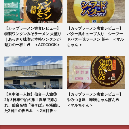
【カップラーメン実食レビュー】
【カップラーメン実食レビュー】
特製ワンタンみそラーメン 大盛り
バター風キューブ入り シーフー
｜あっさり味噌と本格ワンタンが
ドバター味ラーメン 🍜🧈 ＜マル
魅力の一杯！🍜 ＜ACECOOK＞
ちゃん ＞
【車中泊一人旅】仙台一人旅③
【カップラーメン実食レビュー】
2泊3日車中泊の旅！温泉で癒さ
やみつき屋 味噌ちゃんぽん🍜
れ、仙台名物「油そば」を堪能し
＜マルちゃん＞
た2日目の夜🍜♨️ ～2日目夜～