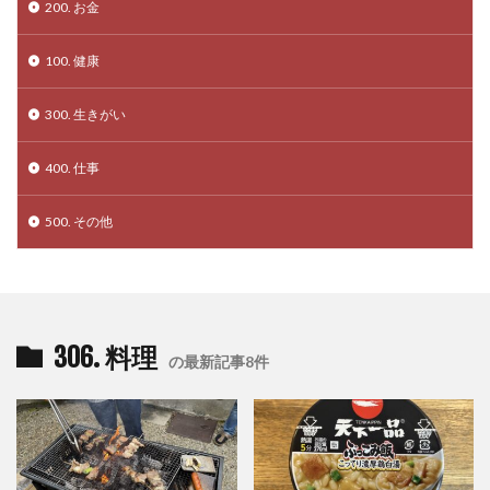
200. お金
100. 健康
300. 生きがい
400. 仕事
500. その他
306. 料理
の最新記事8件