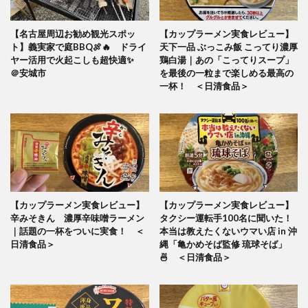
【名古屋周辺お勧め観光スポッ
【カップラーメン実食レビュー】
ト】義実家で庭BBQ🍖🔥 ドライ
天下一品 ぶっこみ飯 こってり濃厚
ヤー活用で火起こしも超快適✨
鶏白湯｜あの「こってりスープ」
＠安城市
を最後の一粒まで楽しめる最高の
一杯！ ＜日清食品＞
【カップラーメン実食レビュー】
【カップラーメン実食レビュー】
辛みそきん 濃厚辛味噌ラーメン
タクシー運転手100名に聞いた！
｜話題の一杯をついに実食！ ＜
本当は教えたくないウマい店 in 沖
日清食品＞
縄「亀かめそば監修 琉球そば」
🍜 ＜日清食品＞