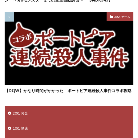
ン 〜★8モンスターまでの完全自動討伐〜 【🐖DR343】
302. ゲーム
【DQW】かなり時間がかかった ポートピア連続殺人事件コラボ攻略
200. お金
100. 健康