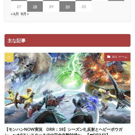
27
28
29
30
31
« 6月
8月 »
主な記事
302. ゲーム
【モンハンNOW実況 DRR：18】シーズン8_反射とヘビーボウガ