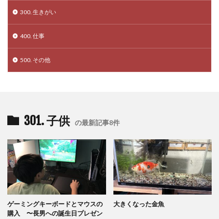
300. 生きがい
400. 仕事
500. その他
301. 子供
の最新記事8件
ゲーミングキーボードとマウスの
大きくなった金魚
購入 〜長男への誕生日プレゼン