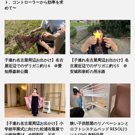
ト、コントローラーから効率を求
めて〜
子連れ名古屋周辺お出かけ】名古
【子連れ名古屋周辺お出かけ】名
屋近辺でのザリガニ釣り6 ＠愛
古屋近辺でのザリガニ釣り5 ＠
知県森林公園
安城和泉町の用水路
【子連れ名古屋周辺お出かけ】小
狭い子供部屋のリノベーションと
学校卒業式に向けた松浦衣装展で
ロフトシステムベッド RESOL(リ
の振袖選び ＠昭和区 川名
ソル)での 有効活用