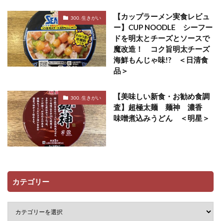
【カップラーメン実食レビュ
300. 生きがい
ー】CUP NOODLE シーフー
ドを明太とチーズとソースで
魔改造！ コク旨明太チーズ
海鮮もんじゃ味!? ＜日清食
品＞
【美味しい新食・お勧め食調
300. 生きがい
査】超極太麺 麺神 濃香
味噌煮込みうどん ＜明星＞
カテゴリー