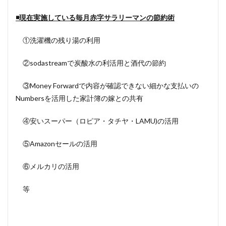
◾️現在実施している毎月赤字サラリーマンの節約術
①洗濯機の残り湯の利用
②sodastreamで炭酸水の利活用と酒代の節約
③Money Forwardで内容が確認できない細かな支払いの
Numbersを活用した家計簿の嫁との共有
④安いスーパー（ロピア・タチヤ・LAMU)の活用
⑤Amazonセールの活用
⑥メルカリの活用
等