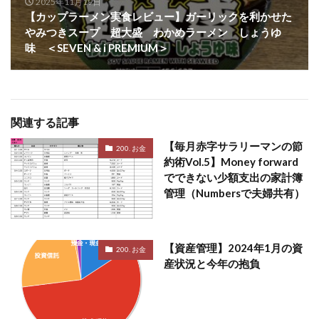
2025年11月19日
【カップラーメン実食レビュー】ガーリックを利かせた
やみつきスープ 超大盛 わかめラーメン しょうゆ
味 ＜SEVEN & i PREMIUM＞
関連する記事
【毎月赤字サラリーマンの節
200. お金
約術Vol.5】Money forward
でできない少額支出の家計簿
管理（Numbersで夫婦共有）
【資産管理】2024年1月の資
200. お金
産状況と今年の抱負