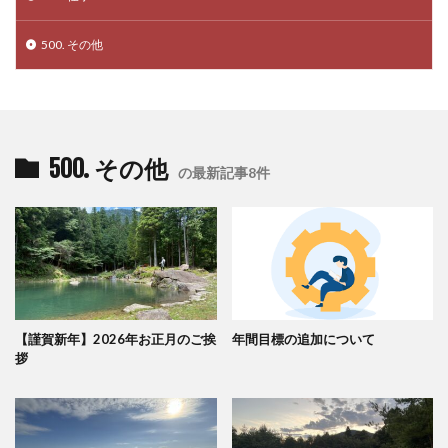
500. その他
500. その他
の最新記事8件
【謹賀新年】2026年お正月のご挨
年間目標の追加について
拶