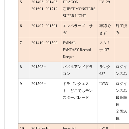
5
201405~201405
DRAGON
LV129
201601~201712
QUEST MONSTERS
SUPER LIGHT
6
201407~201501
エンペラーズ サ
確認で
終了済
ガ
きず
み
7
201410~201509
FAINAL
スタミ
FANTASY Record
ナ137
Keeper
8
201503~
パズルアンドドラ
ランク
ログイ
ゴン
687
ンのみ
9
201506~
ドラゴンクエス
LV331
ログイ
ト どこでもモン
ンのみ
スターパレード
最高順
位
全国56
位
10
201507~10
Imperial
LV18