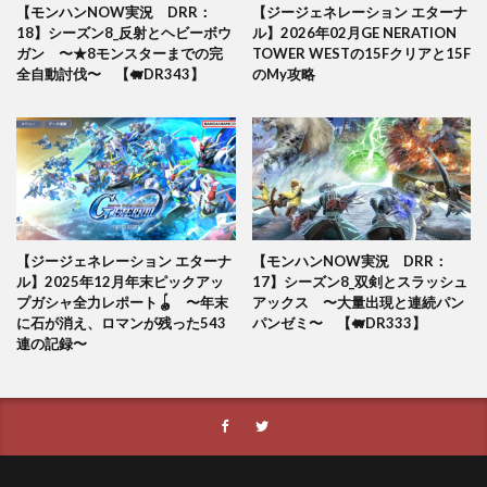
【モンハンNOW実況 DRR：
【ジージェネレーション エターナ
18】シーズン8_反射とヘビーボウ
ル】2026年02月GE NERATION
ガン 〜★8モンスターまでの完
TOWER WESTの15Fクリアと15F
全自動討伐〜 【🐖DR343】
のMy攻略
【ジージェネレーション エターナ
【モンハンNOW実況 DRR：
ル】2025年12月年末ピックアッ
17】シーズン8_双剣とスラッシュ
プガシャ全力レポート🪀 〜年末
アックス 〜大量出現と連続パン
に石が消え、ロマンが残った543
パンゼミ〜 【🐖DR333】
連の記録〜