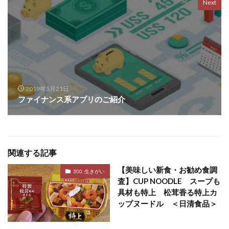
Next
2019年5月21日
ファイナンス系アプリのご紹介
関連する記事
【美味しい新食・お勧め食調
300. 生きがい
査】CUP NOODLE スープも
具材も特上 松茸香る特上カ
ップヌードル ＜日清食品＞