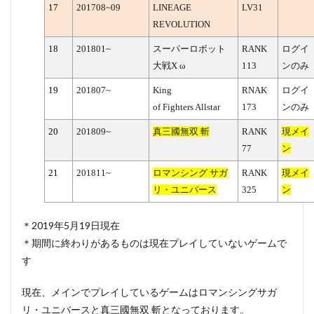
17
201708~09
LINEAGE
LV31
REVOLUTION
18
201801~
スーパーロボット
RANK
ログイ
大戦X ω
113
ンのみ
19
201807~
King
RNAK
ログイ
of Fighters Allstar
173
ンのみ
20
201809~
真三國無双 斬
RANK
現メイ
77
ン
21
201811~
ロマンシング サガ
RANK
現メイ
リ
・
ユニバース
325
ン
＊2019年5月19日現在
＊期間に終わりがあるものは現在プレイしていないゲームで
す
現在、メインでプレイしているゲームはロマンシングサガ
リ・ユニバースと真三國無双 斬となっております。