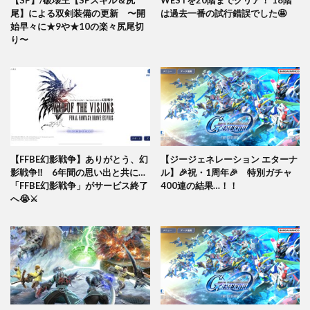
【SP】/破壊王【SPスキル＆尻
WESTを20階までクリア！ 18階
尾】による双剣装備の更新 〜開
は過去一番の試行錯誤でした🤩
始早々に★9や★10の楽々尻尾切
り〜
【FFBE幻影戦争】ありがとう、幻
【ジージェネレーション エターナ
影戦争‼️ 6年間の思い出と共に…
ル】🎉祝・1周年🎉 特別ガチャ
「FFBE幻影戦争」がサービス終了
400連の結果…！！
へ😭⚔️