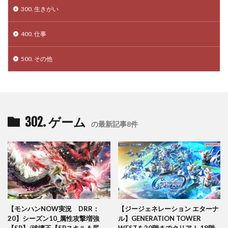
300. 生きがい
400. 仕事
500. その他
302. ゲーム
の最新記事8件
【モンハンNOW実況 DRR：
【ジージェネレーション エターナ
20】シーズン10_属性攻撃増強
ル】GENERATION TOWER