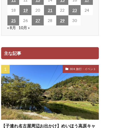
18
19
20
21
22
23
24
25
26
27
28
29
30
« 8月
10月 »
主な記事
304. 旅行・イベント
【子連れ名古屋周辺お出かけ】めいほう高原キャ