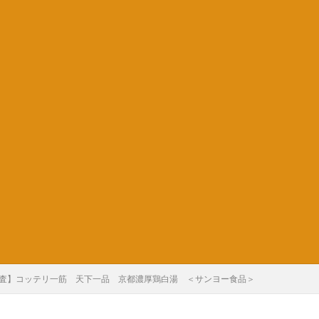
査】コッテリ一筋 天下一品 京都濃厚鶏白湯 ＜サンヨー食品＞