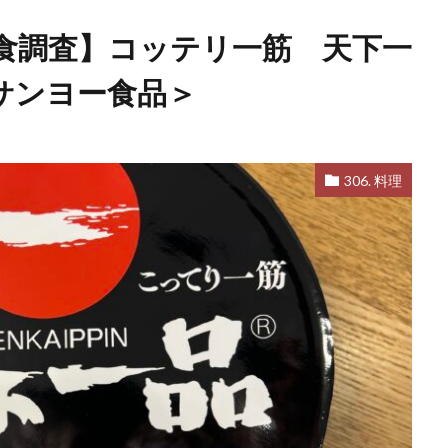
食調査】コッテリ一筋 天下一
サンヨー食品＞
306. 料理