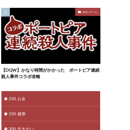
302. ゲーム
【DQW】かなり時間がかかった ポートピア連続
殺人事件コラボ攻略
200. お金
100. 健康
300. 生きがい