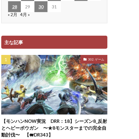
28
29
30
31
« 2月
4月 »
主な記事
302. ゲーム
【モンハンNOW実況 DRR：18】シーズン8_反射
とヘビーボウガン 〜★8モンスターまでの完全自
動討伐〜 【🐖DR343】