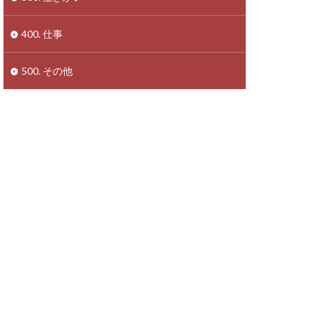
400. 仕事
500. その他