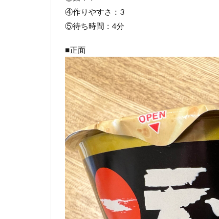
④作りやすさ：3
⑤待ち時間：4分
■正面