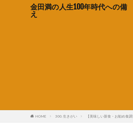
金田満の人生100年時代への備
え
HOME
300. 生きがい
【美味しい新食・お勧め食調