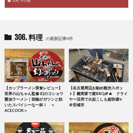
500. その他
306. 料理
の最新記事8件
【カップラーメン実食レビュー】
【名古屋周辺お勧め観光スポッ
世界の山ちゃん監修 幻のコショウ
ト】義実家で庭BBQ🍖🔥 ドライ
醤油ラーメン｜胡椒がガツンと効
ヤー活用で火起こしも超快適✨
いたスパイシーな一杯！ ＜
＠安城市
ACECOOK＞