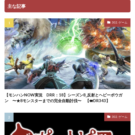
主な記事
302. ゲーム
【モンハンNOW実況 DRR：18】シーズン8_反射とヘビーボウガ
ン 〜★8モンスターまでの完全自動討伐〜 【🐖DR343】
302. ゲーム