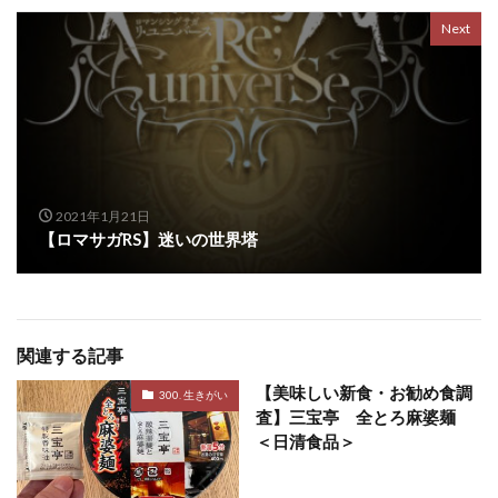
Next
2021年1月21日
【ロマサガRS】迷いの世界塔
関連する記事
【美味しい新食・お勧め食調
300. 生きがい
査】三宝亭 全とろ麻婆麺
＜日清食品＞