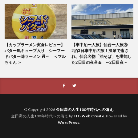
【カップラーメン実食レビュー】
【車中泊一人旅】仙台一人旅③
バター風キューブ入り シーフー
2泊3日車中泊の旅！温泉で癒さ
ドバター味ラーメン 🍜🧈 ＜マル
れ、仙台名物「油そば」を堪能し
ちゃん ＞
た2日目の夜🍜♨️ ～2日目夜～
© Copyright 2026
金田満の人生100年時代への備え
.
金田満の人生100年時代への備え by
FIT-Web Create
. Powered by
WordPress
.