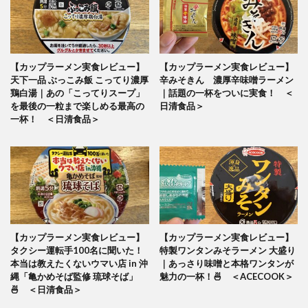
【カップラーメン実食レビュー】
【カップラーメン実食レビュー】
天下一品 ぶっこみ飯 こってり濃厚
辛みそきん 濃厚辛味噌ラーメン
鶏白湯｜あの「こってりスープ」
｜話題の一杯をついに実食！ ＜
を最後の一粒まで楽しめる最高の
日清食品＞
一杯！ ＜日清食品＞
【カップラーメン実食レビュー】
【カップラーメン実食レビュー】
タクシー運転手100名に聞いた！
特製ワンタンみそラーメン 大盛り
本当は教えたくないウマい店 in 沖
｜あっさり味噌と本格ワンタンが
縄「亀かめそば監修 琉球そば」
魅力の一杯！🍜 ＜ACECOOK＞
🍜 ＜日清食品＞