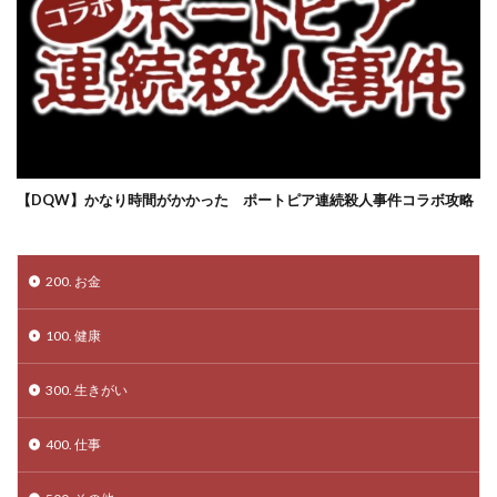
【DQW】かなり時間がかかった ポートピア連続殺人事件コラボ攻略
200. お金
100. 健康
300. 生きがい
400. 仕事