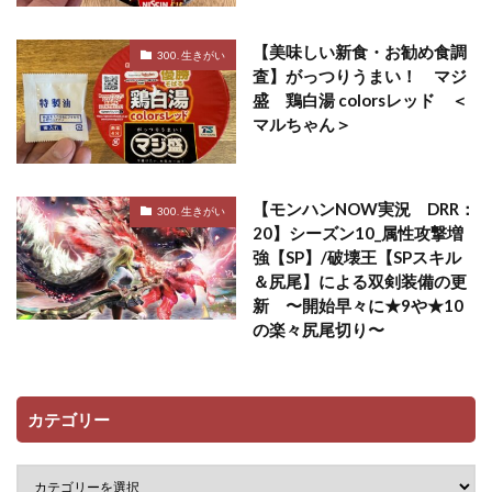
【美味しい新食・お勧め食調
300. 生きがい
査】がっつりうまい！ マジ
盛 鶏白湯 colorsレッド ＜
マルちゃん＞
【モンハンNOW実況 DRR：
300. 生きがい
20】シーズン10_属性攻撃増
強【SP】/破壊王【SPスキル
＆尻尾】による双剣装備の更
新 〜開始早々に★9や★10
の楽々尻尾切り〜
カテゴリー