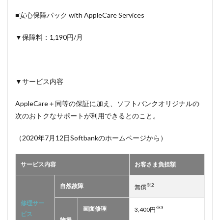
■安心保障パック with AppleCare Services
▼保障料：1,190円/月
▼サービス内容
AppleCare＋同等の保証に加え、ソフトバンクオリジナルの
次のおトクなサポートが利用できるとのこと。
（2020年7月12日Softbankのホームページから）
サービス内容
お客さま負担額
※2
自然故障
無償
修理サー
※3
画面修理
3,400円
ビス
物損