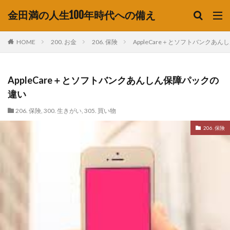
金田満の人生100年時代への備え
HOME
200. お金
206. 保険
AppleCare＋とソフトバンクあ
AppleCare＋とソフトバンクあんしん保障パックの
違い
206. 保険
,
300. 生きがい
,
305. 買い物
206. 保険