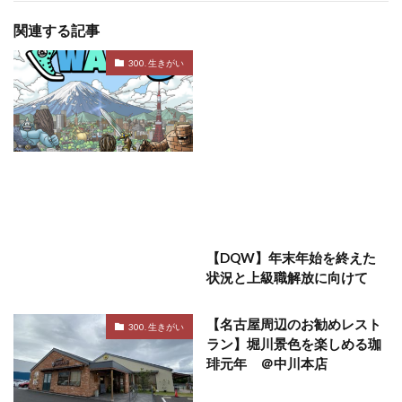
関連する記事
300. 生きがい
【DQW】年末年始を終えた
状況と上級職解放に向けて
【名古屋周辺のお勧めレスト
300. 生きがい
ラン】堀川景色を楽しめる珈
琲元年 ＠中川本店