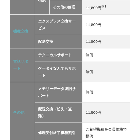
※3
その他の修理
11,800円
エクスプレス交換サー
11,800円
ビス
機種交換
配送交換
11,800円
テクニカルサポート
無償
電話サポ
ート
ケータイなんでもサポ
無償
ート
メモリーデータ復旧サ
無償
ポート
配送交換（紛失・盗
その他
11,800円
難）
ご希望機種を会員価格で
修理受付終了機種割引
提供