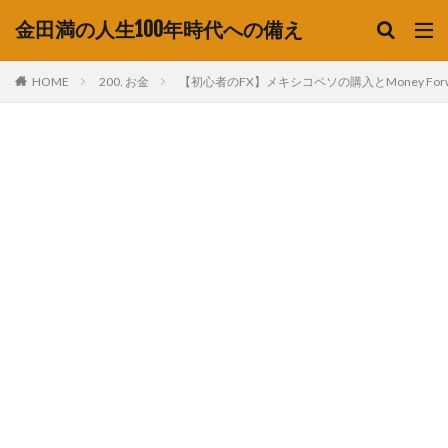
金田満の人生100年時代への備え
HOME
200. お金
【初心者のFX】メキシコペソの購入とMoney For