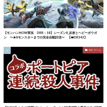
【モンハンNOW実況 DRR：18】シーズン8_反射とヘビーボウガ
ン 〜★8モンスターまでの完全自動討伐〜 【🐖DR343】
302. ゲーム