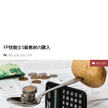
FP技能士1級教材の購入
200. お金
,
202. CFP
202. CFP