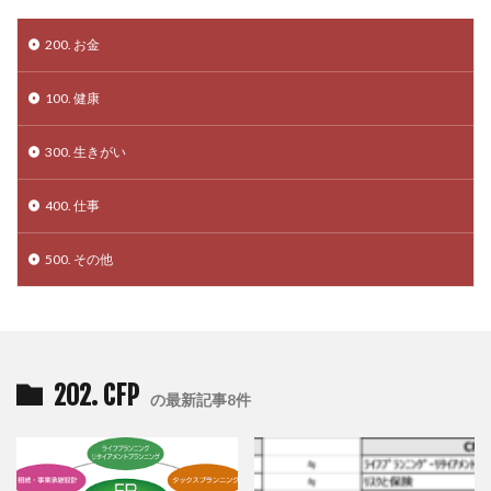
200. お金
100. 健康
300. 生きがい
400. 仕事
500. その他
202. CFP
の最新記事8件