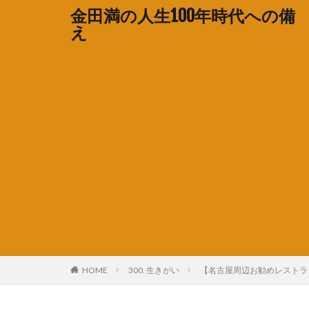
金田満の人生100年時代への備
え
HOME
300. 生きがい
【名古屋周辺お勧めレストラ