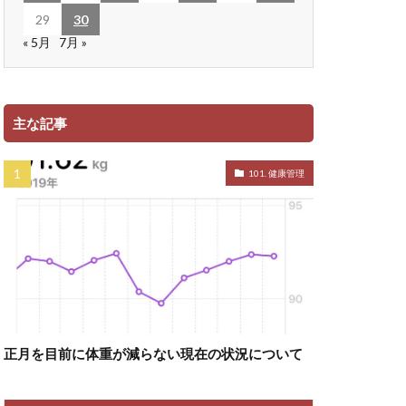
29
30
« 5月
7月 »
主な記事
101. 健康管理
正月を目前に体重が減らない現在の状況について