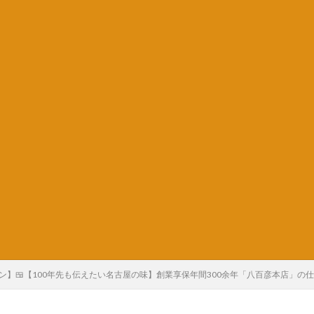
ン】🍱【100年先も伝えたい名古屋の味】創業享保年間300余年「八百彦本店」の