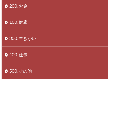
200. お金
100. 健康
300. 生きがい
400. 仕事
500. その他