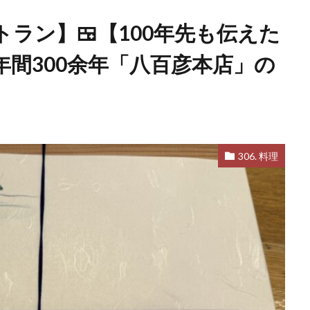
ラン】🍱【100年先も伝えた
間300余年「八百彦本店」の
306. 料理