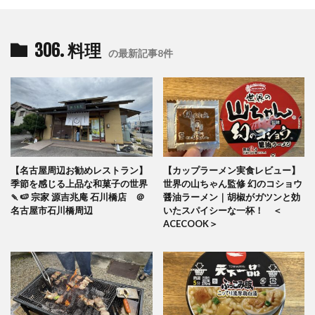
306. 料理
の最新記事8件
【名古屋周辺お勧めレストラン】
【カップラーメン実食レビュー】
季節を感じる上品な和菓子の世界
世界の山ちゃん監修 幻のコショウ
🍡🍉 宗家 源吉兆庵 石川橋店 ＠
醤油ラーメン｜胡椒がガツンと効
名古屋市石川橋周辺
いたスパイシーな一杯！ ＜
ACECOOK＞