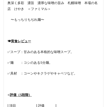
奥深く多彩 濃旨 濃厚な味噌の旨み 札幌味噌 本場の名
店 けやき ＜ファミマル＞
〜もっちりちぢれ麺〜
🍽
実食レビュー
✅スープ：甘みのある本格的な味噌スープ。
✅麺 ：コシのある5分麺。
✅具材 ：コーンやキクラゲやキャベツなど。
⭐️
評価（5段階）
| 項目 | 評価 |