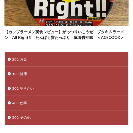
【カップラーメン実食レビュー】がっつりいこうぜ ブタキムラーメ
ン All Right!! たんぱく質たっぶり 豚骨醤油味 ＜ACECOOK＞
200. お金
100. 健康
300. 生きがい
400. 仕事
500. その他