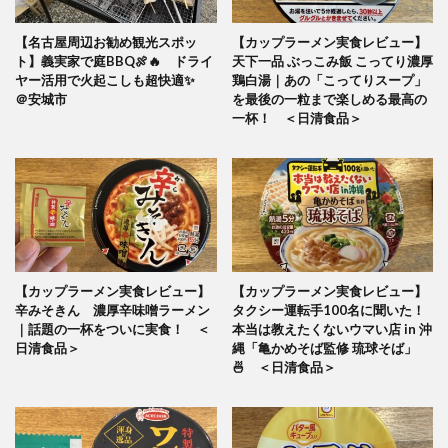
【名古屋周辺お勧め観光スポッ
【カップラーメン実食レビュー】
ト】義実家で庭BBQ🍖🔥 ドライ
天下一品 ぶっこみ飯 こってり濃厚
ヤー活用で火起こしも超快適✨
鶏白湯｜あの「こってりスープ」
＠安城市
を最後の一粒まで楽しめる最高の
一杯！ ＜日清食品＞
【カップラーメン実食レビュー】
【カップラーメン実食レビュー】
辛みそきん 濃厚辛味噌ラーメン
タクシー運転手100名に聞いた！
｜話題の一杯をついに実食！ ＜
本当は教えたくないウマい店 in 沖
日清食品＞
縄「亀かめそば監修 琉球そば」
🍜 ＜日清食品＞