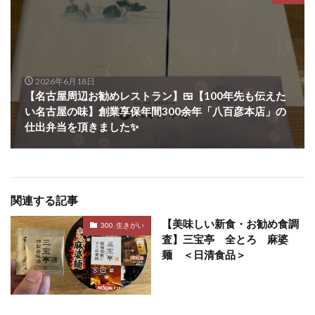
2026年6月18日
【名古屋周辺お勧めレストラン】🍱【100年先も伝えた
い名古屋の味】創業享保年間300余年「八百彦本店」の
仕出弁当を頂きました✨
関連する記事
【美味しい新食・お勧め食調
300. 生きがい
査】三宝亭 全とろ 麻婆
麺 ＜日清食品＞