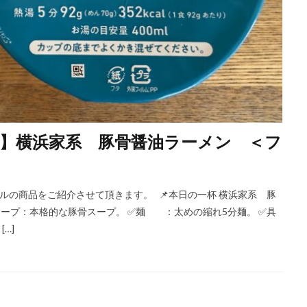
】横浜家系 豚骨醤油ラーメン ＜フ
ルの商品をご紹介させて頂きます。 📌本日の一杯 横浜家系 豚
スープ：本格的な豚骨スープ。 ✅麺 ：太めの縮れ5分麺。 ✅具
…]