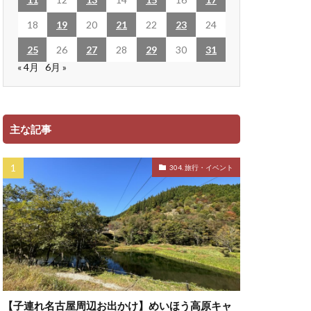
18
19
20
21
22
23
24
25
26
27
28
29
30
31
« 4月
6月 »
主な記事
304. 旅行・イベント
【子連れ名古屋周辺お出かけ】めいほう高原キャ