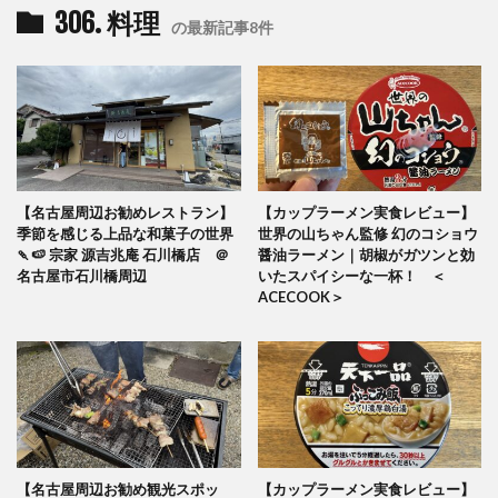
306. 料理
の最新記事8件
【名古屋周辺お勧めレストラン】
【カップラーメン実食レビュー】
季節を感じる上品な和菓子の世界
世界の山ちゃん監修 幻のコショウ
🍡🍉 宗家 源吉兆庵 石川橋店 ＠
醤油ラーメン｜胡椒がガツンと効
名古屋市石川橋周辺
いたスパイシーな一杯！ ＜
ACECOOK＞
【名古屋周辺お勧め観光スポッ
【カップラーメン実食レビュー】