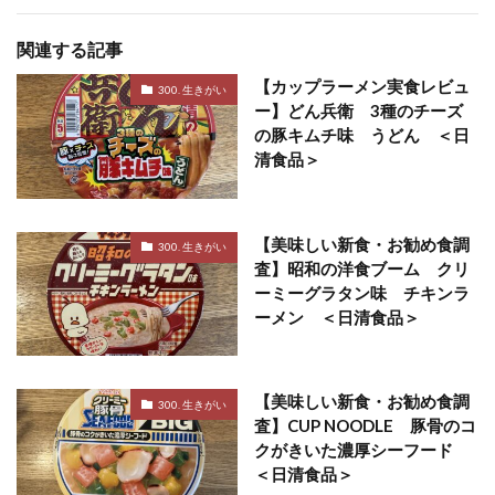
関連する記事
【カップラーメン実食レビュ
300. 生きがい
ー】どん兵衛 3種のチーズ
の豚キムチ味 うどん ＜日
清食品＞
【美味しい新食・お勧め食調
300. 生きがい
査】昭和の洋食ブーム クリ
ーミーグラタン味 チキンラ
ーメン ＜日清食品＞
【美味しい新食・お勧め食調
300. 生きがい
査】CUP NOODLE 豚骨のコ
クがきいた濃厚シーフード
＜日清食品＞