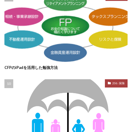
CFPのiPadを活用した勉強方法
206. 保険