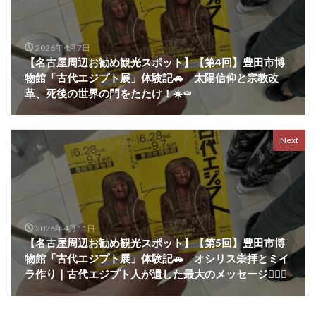
2026年4月7日
【名古屋周辺お勧め観光スポット】【第4回】豊田市博
物館「古代エジプト展」体験記🚗 太陽信仰と宗教改
革、死後の世界の門をたたけ！☀️⚰️
Next
2026年4月11日
【名古屋周辺お勧め観光スポット】【第5回】豊田市博
物館「古代エジプト展」体験記🚗 オシリス崇拝とミイ
ラ作り｜古代エジプト人が遺した最大のメッセージ🧟‍♂️✨