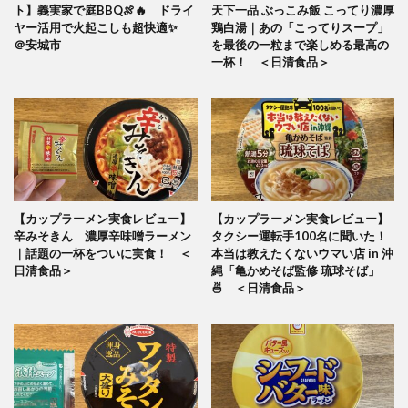
ト】義実家で庭BBQ🍖🔥 ドライ
天下一品 ぶっこみ飯 こってり濃厚
ヤー活用で火起こしも超快適✨
鶏白湯｜あの「こってりスープ」
＠安城市
を最後の一粒まで楽しめる最高の
一杯！ ＜日清食品＞
【カップラーメン実食レビュー】
【カップラーメン実食レビュー】
辛みそきん 濃厚辛味噌ラーメン
タクシー運転手100名に聞いた！
｜話題の一杯をついに実食！ ＜
本当は教えたくないウマい店 in 沖
日清食品＞
縄「亀かめそば監修 琉球そば」
🍜 ＜日清食品＞