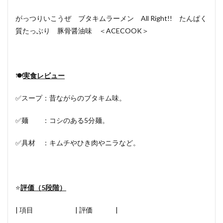
がっつりいこうぜ ブタキムラーメン All Right!! たんぱく
質たっぶり 豚骨醤油味 ＜ACECOOK＞
🍽
実食レビュー
✅スープ：昔ながらのブタキム味。
✅麺 ：コシのある5分麺。
✅具材 ：キムチやひき肉やニラなど。
⭐️
評価（5段階）
| 項目 | 評価 |