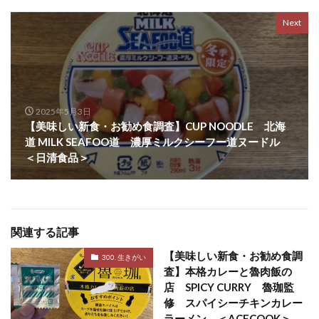
Next
2025年5月3日
【美味しい新食・お勧め食調査】CUP NOODLE 北海
道 MILK SEAFOO道 濃厚ミルクシーフー道ヌードル
＜日清食品＞
関連する記事
【美味しい新食・お勧め食調
300. 生きがい
査】本格カレーと魯肉飯の
店 SPICY CURRY 魯珈監
修 スパイシーチキンカレー
ラーメン ＜ACECOOK＞