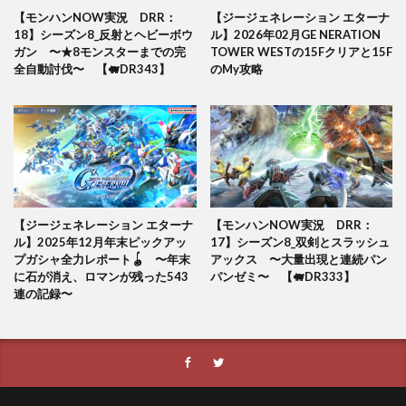
【モンハンNOW実況 DRR：
【ジージェネレーション エターナ
18】シーズン8_反射とヘビーボウ
ル】2026年02月GE NERATION
ガン 〜★8モンスターまでの完
TOWER WESTの15Fクリアと15F
全自動討伐〜 【🐖DR343】
のMy攻略
【ジージェネレーション エターナ
【モンハンNOW実況 DRR：
ル】2025年12月年末ピックアッ
17】シーズン8_双剣とスラッシュ
プガシャ全力レポート🪀 〜年末
アックス 〜大量出現と連続パン
に石が消え、ロマンが残った543
パンゼミ〜 【🐖DR333】
連の記録〜