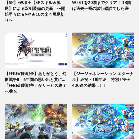
【SP】/破壊王【SPスキル＆尻
WESTを20階までクリア！ 18階
尾】による双剣装備の更新 〜開
は過去一番の試行錯誤でした🤩
始早々に★9や★10の楽々尻尾切
り〜
【FFBE幻影戦争】ありがとう、幻
【ジージェネレーション エターナ
影戦争‼️ 6年間の思い出と共に…
ル】🎉祝・1周年🎉 特別ガチャ
「FFBE幻影戦争」がサービス終了
400連の結果…！！
へ😭⚔️