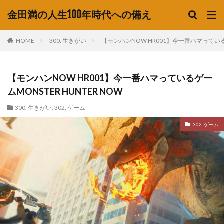
金田満の人生100年時代への備え
HOME
300. 生きがい
【モンハンNOW HR001】今一番ハマっているゲ
【モンハンNOW HR001】今一番ハマっているゲー
ムMONSTER HUNTER NOW
300. 生きがい
,
302. ゲーム
302. ゲーム