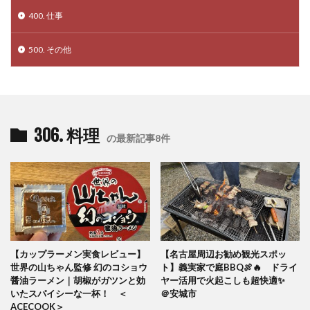
400. 仕事
500. その他
306. 料理
の最新記事8件
【カップラーメン実食レビュー】
【名古屋周辺お勧め観光スポッ
世界の山ちゃん監修 幻のコショウ
ト】義実家で庭BBQ🍖🔥 ドライ
醤油ラーメン｜胡椒がガツンと効
ヤー活用で火起こしも超快適✨
いたスパイシーな一杯！ ＜
＠安城市
ACECOOK＞