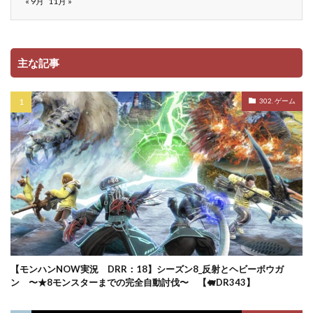
« 9月
11月 »
主な記事
302. ゲーム
【モンハンNOW実況 DRR：18】シーズン8_反射とヘビーボウガ
ン 〜★8モンスターまでの完全自動討伐〜 【🐖DR343】