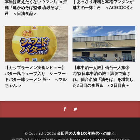
本当は教えたくないウマい店 in 沖
｜あっさり味噌と本格ワンタンが
縄「亀かめそば監修 琉球そば」
魅力の一杯！🍜 ＜ACECOOK＞
🍜 ＜日清食品＞
【カップラーメン実食レビュー】
【車中泊一人旅】仙台一人旅③
バター風キューブ入り シーフー
2泊3日車中泊の旅！温泉で癒さ
ドバター味ラーメン 🍜🧈 ＜マル
れ、仙台名物「油そば」を堪能し
ちゃん ＞
た2日目の夜🍜♨️ ～2日目夜～
© Copyright 2026
金田満の人生100年時代への備え
.
金田満の人生100年時代への備え by
FIT-Web Create
. Powered by