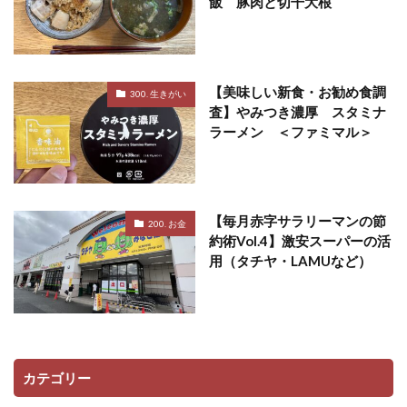
飯 豚肉と切干大根
【美味しい新食・お勧め食調
300. 生きがい
査】やみつき濃厚 スタミナ
ラーメン ＜ファミマル＞
【毎月赤字サラリーマンの節
200. お金
約術Vol.4】激安スーパーの活
用（タチヤ・LAMUなど）
カテゴリー