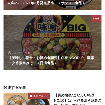
の味へ 2021年3月発売品比 ＜サンヨー食品＞
Next
2022年10月4日
【美味しい新食・お勧め食調査】CUP NOODLE 濃厚
コク旨激辛みそ ＜日清食品＞
関連する記事
【男の簡単/こだわり料理
300. 生きがい
NO.10】1から作る炊き込みご