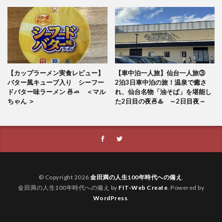
【カップラーメン実食レビュー】
【車中泊一人旅】仙台一人旅③
バター風キューブ入り シーフー
2泊3日車中泊の旅！温泉で癒さ
ドバター味ラーメン 🍜🧈 ＜マル
れ、仙台名物「油そば」を堪能し
ちゃん ＞
た2日目の夜🍜♨️ ～2日目夜～
© Copyright 2026
金田満の人生100年時代への備え
.
金田満の人生100年時代への備え by
FIT-Web Create
. Powered by
WordPress
.