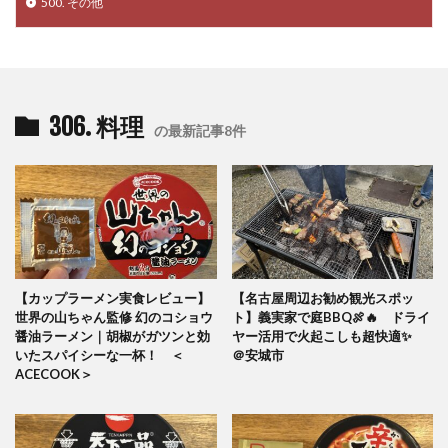
500. その他
306. 料理
の最新記事8件
【カップラーメン実食レビュー】
【名古屋周辺お勧め観光スポッ
世界の山ちゃん監修 幻のコショウ
ト】義実家で庭BBQ🍖🔥 ドライ
醤油ラーメン｜胡椒がガツンと効
ヤー活用で火起こしも超快適✨
いたスパイシーな一杯！ ＜
＠安城市
ACECOOK＞