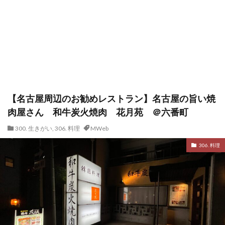
【名古屋周辺のお勧めレストラン】名古屋の旨い焼
肉屋さん 和牛炭火焼肉 花月苑 ＠六番町
300. 生きがい
,
306. 料理
MWeb
306. 料理