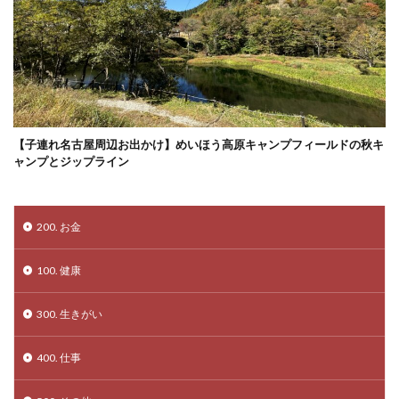
【子連れ名古屋周辺お出かけ】めいほう高原キャンプフィールドの秋キ
ャンプとジップライン
200. お金
100. 健康
300. 生きがい
400. 仕事