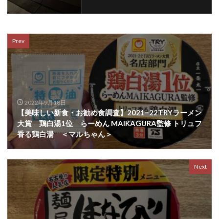
Prev
2022年9月18日
【美味しい新食・お勧め食調査】2021−22TRYラーメン
大賞 鶏白湯1位 らーめん MAIKAGURA監修 トリュフ
香る鶏白湯 ＜マルちゃん＞
Next