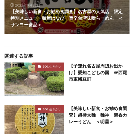
2022年9月22日
【美味しい新食・お勧め食調査】名古屋の人気店 限定
特別メニュー 麺屋はなび 旨辛台湾味噌らーめん ＜
サンヨー食品＞
関連する記事
【子連れ名古屋周辺お出か
300. 生きがい
け】愛知こどもの国 ＠西尾
市東幡豆町
【美味しい新食・お勧め食調
300. 生きがい
査】超極太麺 麺神 濃香カ
レーうどん ＜明星＞