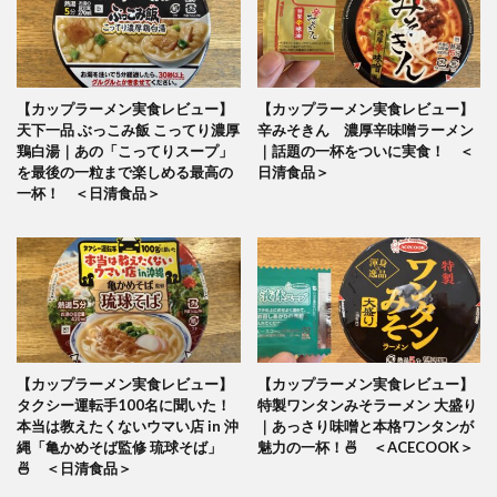
【カップラーメン実食レビュー】
【カップラーメン実食レビュー】
天下一品 ぶっこみ飯 こってり濃厚
辛みそきん 濃厚辛味噌ラーメン
鶏白湯｜あの「こってりスープ」
｜話題の一杯をついに実食！ ＜
を最後の一粒まで楽しめる最高の
日清食品＞
一杯！ ＜日清食品＞
【カップラーメン実食レビュー】
【カップラーメン実食レビュー】
タクシー運転手100名に聞いた！
特製ワンタンみそラーメン 大盛り
本当は教えたくないウマい店 in 沖
｜あっさり味噌と本格ワンタンが
縄「亀かめそば監修 琉球そば」
魅力の一杯！🍜 ＜ACECOOK＞
🍜 ＜日清食品＞