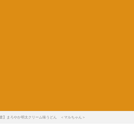
査】まろやか明太クリーム味うどん ＜マルちゃん＞