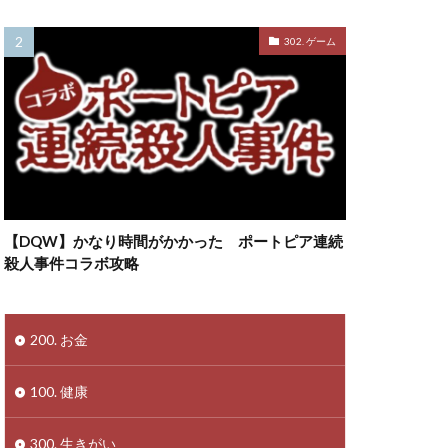
302. ゲーム
【DQW】かなり時間がかかった ポートピア連続
殺人事件コラボ攻略
200. お金
100. 健康
300. 生きがい