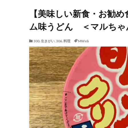
【美味しい新食・お勧め
ム味うどん ＜マルちゃ
300. 生きがい
,
306. 料理
MWeb