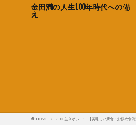
金田満の人生100年時代への備
え
HOME
300. 生きがい
【美味しい新食・お勧め食調