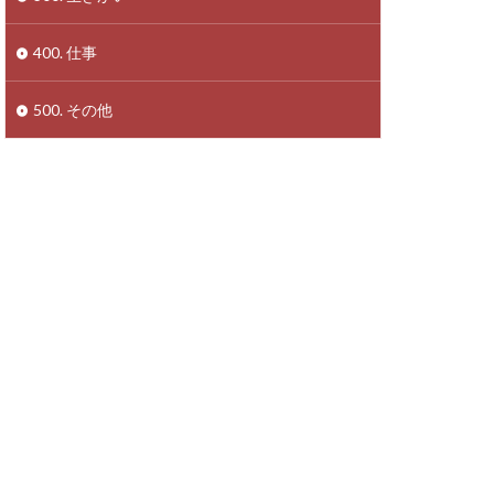
400. 仕事
500. その他