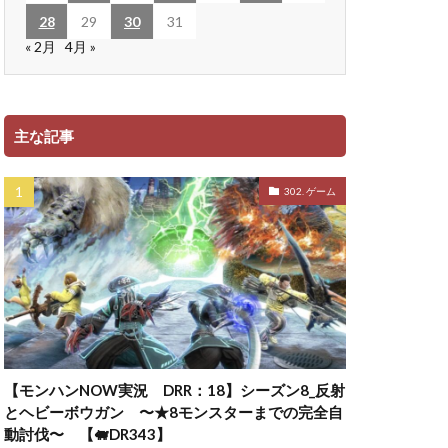
28
29
30
31
« 2月
4月 »
主な記事
302. ゲーム
【モンハンNOW実況 DRR：18】シーズン8_反射
とヘビーボウガン 〜★8モンスターまでの完全自
動討伐〜 【🐖DR343】