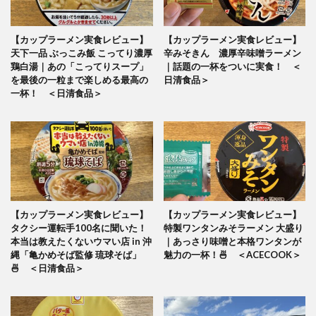
【カップラーメン実食レビュー】
【カップラーメン実食レビュー】
天下一品 ぶっこみ飯 こってり濃厚
辛みそきん 濃厚辛味噌ラーメン
鶏白湯｜あの「こってりスープ」
｜話題の一杯をついに実食！ ＜
を最後の一粒まで楽しめる最高の
日清食品＞
一杯！ ＜日清食品＞
【カップラーメン実食レビュー】
【カップラーメン実食レビュー】
タクシー運転手100名に聞いた！
特製ワンタンみそラーメン 大盛り
本当は教えたくないウマい店 in 沖
｜あっさり味噌と本格ワンタンが
縄「亀かめそば監修 琉球そば」
魅力の一杯！🍜 ＜ACECOOK＞
🍜 ＜日清食品＞