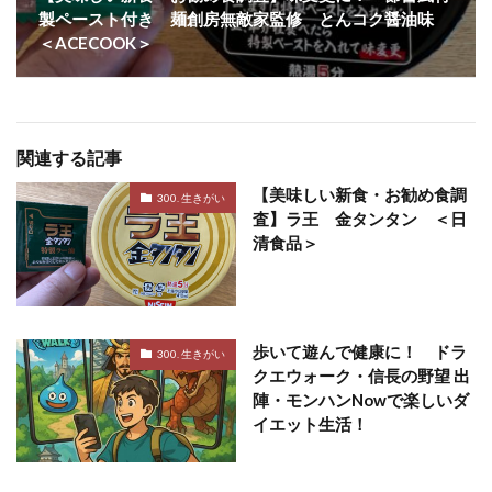
製ペースト付き 麺創房無敵家監修 とんコク醤油味
＜ACECOOK＞
関連する記事
【美味しい新食・お勧め食調
300. 生きがい
査】ラ王 金タンタン ＜日
清食品＞
歩いて遊んで健康に！ ドラ
300. 生きがい
クエウォーク・信長の野望 出
陣・モンハンNowで楽しいダ
イエット生活！