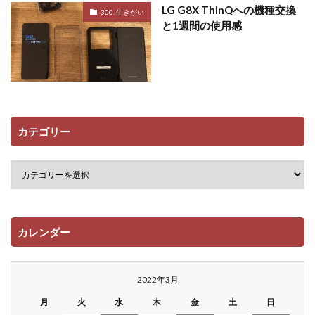
LG G8X ThinQへの機種交換
300. 生きがい
と1週間の使用感
カテゴリー
カレンダー
2022年3月
月
火
水
木
金
土
日