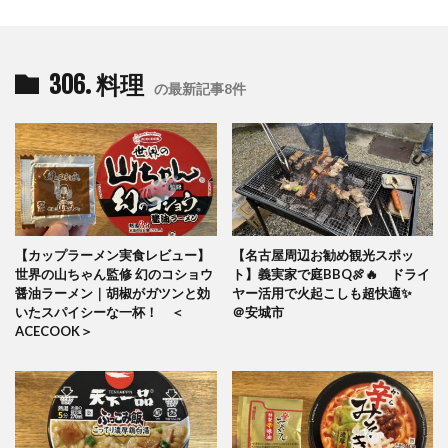
306. 料理
の最新記事8件
【カップラーメン実食レビュー】
【名古屋周辺お勧め観光スポッ
世界の山ちゃん監修 幻のコショウ
ト】義実家で庭BBQ🍖🔥 ドライ
醤油ラーメン｜胡椒がガツンと効
ヤー活用で火起こしも超快適✨
いたスパイシーな一杯！ ＜
＠安城市
ACECOOK＞