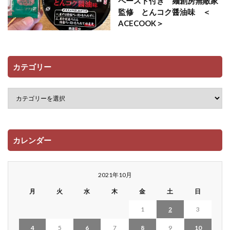
ペースト付き 麺創房無敵家
監修 とんコク醤油味 ＜
ACECOOK＞
カテゴリー
カレンダー
2021年10月
月
火
水
木
金
土
日
1
2
3
4
5
6
7
8
9
10