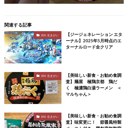
関連する記事
【ジージェネレーション エタ
300. 生きがい
ーナル】2025年5月時点のエ
ターナルロード全クリア
【美味しい新食・お勧め食調
300. 生きがい
査】麺屋 極鶏京都 鶏だ
く 極濃鶏白湯ラーメン ＜
マルちゃん＞
【美味しい新食・お勧め食調
300. 生きがい
査】味変更に！ 節醤風特製