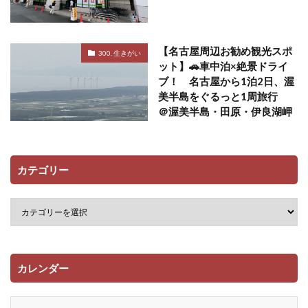
【名古屋周辺お勧め観光スポ
300. 生きがい
ット】🚗車中泊×絶景ドライ
ブ！ 名古屋から1泊2日、渥
美半島をぐるっと1周旅行
＠渥美半島・田原・伊良湖岬
カテゴリー
カレンダー