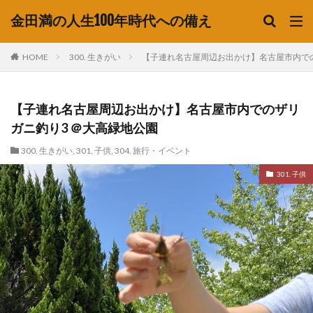
金田満の人生100年時代への備え
HOME
300. 生きがい
【子連れ名古屋周辺お出かけ】名古屋市内での
【子連れ名古屋周辺お出かけ】名古屋市内でのザリ
ガニ釣り3 ＠大高緑地公園
300. 生きがい
,
301. 子供
,
304. 旅行・イベント
301. 子供