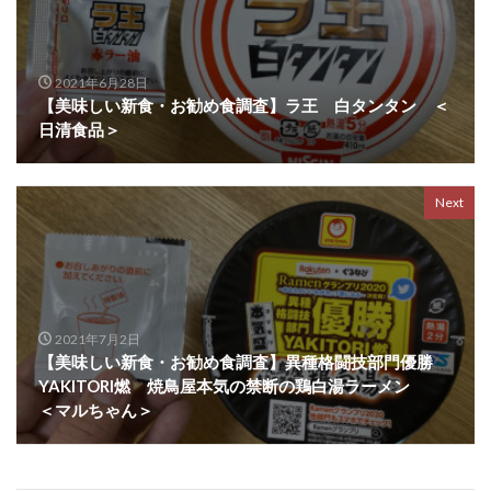
2021年6月28日
【美味しい新食・お勧め食調査】ラ王 白タンタン ＜
日清食品＞
Next
2021年7月2日
【美味しい新食・お勧め食調査】異種格闘技部門優勝
YAKITORI燃 焼鳥屋本気の禁断の鶏白湯ラーメン
＜マルちゃん＞