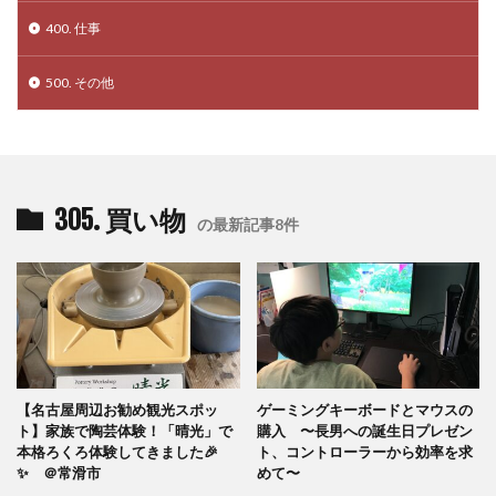
400. 仕事
500. その他
305. 買い物
の最新記事8件
【名古屋周辺お勧め観光スポッ
ゲーミングキーボードとマウスの
ト】家族で陶芸体験！「晴光」で
購入 〜長男への誕生日プレゼン
本格ろくろ体験してきました🎉
ト、コントローラーから効率を求
✨ ＠常滑市
めて〜