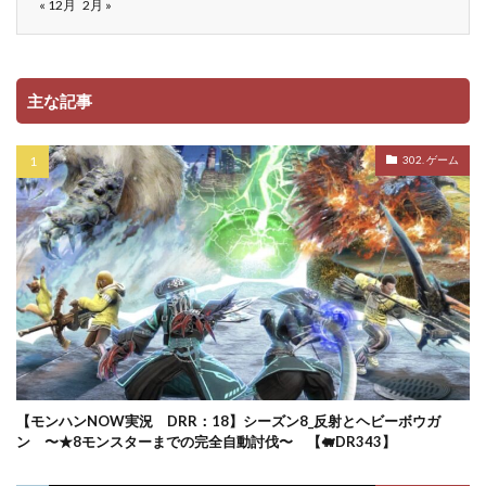
« 12月
2月 »
主な記事
302. ゲーム
【モンハンNOW実況 DRR：18】シーズン8_反射とヘビーボウガ
ン 〜★8モンスターまでの完全自動討伐〜 【🐖DR343】