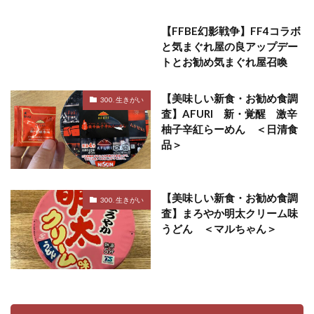
【FFBE幻影戦争】FF4コラボ
と気まぐれ屋の良アップデー
トとお勧め気まぐれ屋召喚
【美味しい新食・お勧め食調
300. 生きがい
査】AFURI 新・覚醒 激辛
柚子辛紅らーめん ＜日清食
品＞
【美味しい新食・お勧め食調
300. 生きがい
査】まろやか明太クリーム味
うどん ＜マルちゃん＞