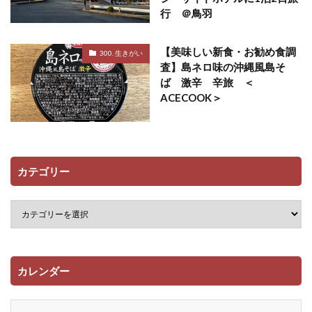
行 ＠鳥羽
【美味しい新食・お勧め食調
300. 生きがい
査】島ネロ味の沖縄風島そ
ば 激辛 辛旅 ＜
ACECOOK＞
カテゴリー
カレンダー