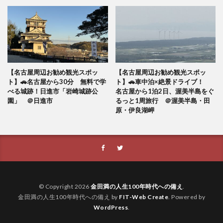
【名古屋周辺お勧め観光スポッ
【名古屋周辺お勧め観光スポッ
ト】🚗名古屋から30分 無料で学
ト】🚗車中泊×絶景ドライブ！
べる城跡！日進市「岩崎城跡公
名古屋から1泊2日、渥美半島をぐ
園」 ＠日進市
るっと1周旅行 ＠渥美半島・田
原・伊良湖岬
© Copyright 2026
金田満の人生100年時代への備え
.
金田満の人生100年時代への備え by
FIT-Web Create
. Powered by
WordPress
.