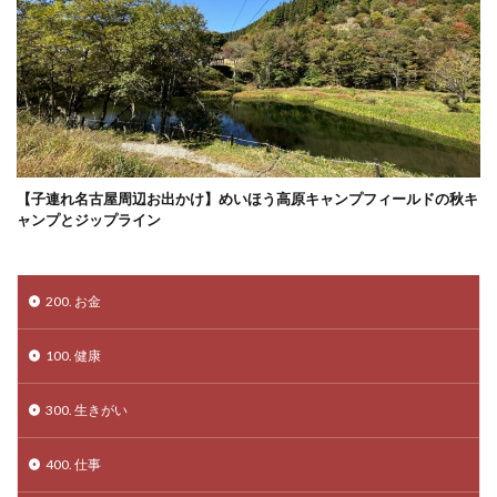
【子連れ名古屋周辺お出かけ】めいほう高原キャンプフィールドの秋キ
ャンプとジップライン
200. お金
100. 健康
300. 生きがい
400. 仕事