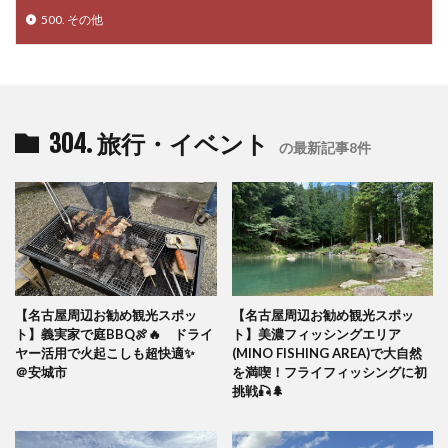
500. その他
304. 旅行・イベント
の最新記事8件
【名古屋周辺お勧め観光スポッ
【名古屋周辺お勧め観光スポッ
ト】義実家で庭BBQ🍖🔥 ドライ
ト】美濃フィッシングエリア
ヤー活用で火起こしも超快適✨
(MINO FISHING AREA)で大自然
＠安城市
を満喫！フライフィッシングに初
挑戦🎣🌲