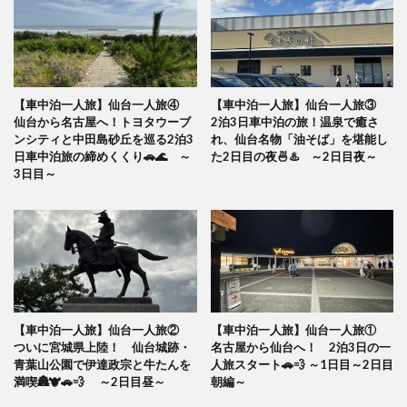
【車中泊一人旅】仙台一人旅④
【車中泊一人旅】仙台一人旅③
仙台から名古屋へ！トヨタウーブ
2泊3日車中泊の旅！温泉で癒さ
ンシティと中田島砂丘を巡る2泊3
れ、仙台名物「油そば」を堪能し
日車中泊旅の締めくくり🚗🌊 ～
た2日目の夜🍜♨️ ～2日目夜～
3日目～
【車中泊一人旅】仙台一人旅②
【車中泊一人旅】仙台一人旅①
ついに宮城県上陸！ 仙台城跡・
名古屋から仙台へ！ 2泊3日の一
青葉山公園で伊達政宗と牛たんを
人旅スタート🚗💨 ～1日目～2日目
満喫🏯🐮🚗💨 ～2日目昼～
朝編～