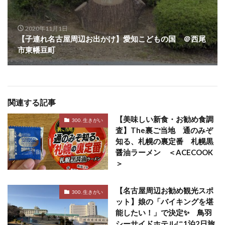
2020年11月1日
【子連れ名古屋周辺お出かけ】愛知こどもの国 ＠西尾
市東幡豆町
関連する記事
【美味しい新食・お勧め食調
300. 生きがい
査】The裏ご当地 通のみぞ
知る、札幌の裏定番 札幌黒
醤油ラーメン ＜ACECOOK
＞
【名古屋周辺お勧め観光スポ
300. 生きがい
ット】娘の「バイキングを堪
能したい！」で決定✨ 鳥羽
シーサイドホテルに1泊2日旅