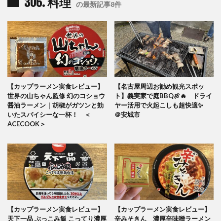
306. 料理
の最新記事8件
【カップラーメン実食レビュー】
【名古屋周辺お勧め観光スポッ
世界の山ちゃん監修 幻のコショウ
ト】義実家で庭BBQ🍖🔥 ドライ
醤油ラーメン｜胡椒がガツンと効
ヤー活用で火起こしも超快適✨
いたスパイシーな一杯！ ＜
＠安城市
ACECOOK＞
【カップラーメン実食レビュー】
【カップラーメン実食レビュー】
天下一品 ぶっこみ飯 こってり濃厚
辛みそきん 濃厚辛味噌ラーメン