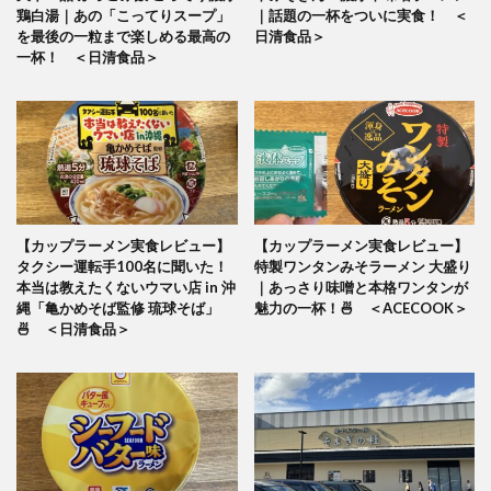
鶏白湯｜あの「こってりスープ」
｜話題の一杯をついに実食！ ＜
を最後の一粒まで楽しめる最高の
日清食品＞
一杯！ ＜日清食品＞
【カップラーメン実食レビュー】
【カップラーメン実食レビュー】
タクシー運転手100名に聞いた！
特製ワンタンみそラーメン 大盛り
本当は教えたくないウマい店 in 沖
｜あっさり味噌と本格ワンタンが
縄「亀かめそば監修 琉球そば」
魅力の一杯！🍜 ＜ACECOOK＞
🍜 ＜日清食品＞