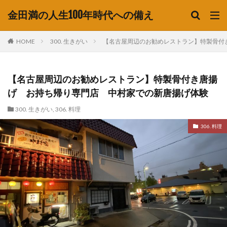
金田満の人生100年時代への備え
HOME
300. 生きがい
【名古屋周辺のお勧めレストラン】特製骨付
【名古屋周辺のお勧めレストラン】特製骨付き唐揚
げ お持ち帰り専門店 中村家での新唐揚げ体験
300. 生きがい
,
306. 料理
306. 料理