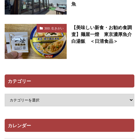
魚
【美味しい新食・お勧め食調
300. 生きがい
査】麺屋一燈 東京濃厚魚介
白湯飯 ＜日清食品＞
カテゴリー
カレンダー