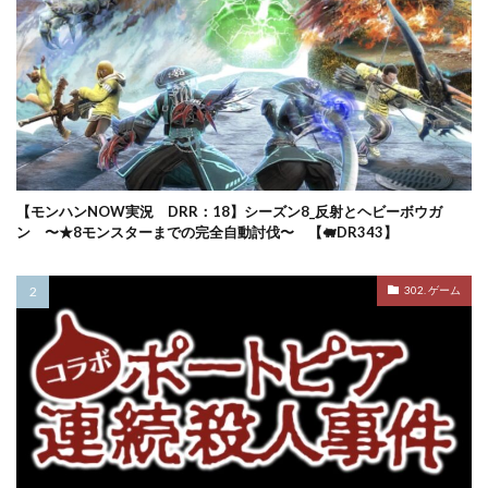
【モンハンNOW実況 DRR：18】シーズン8_反射とヘビーボウガ
ン 〜★8モンスターまでの完全自動討伐〜 【🐖DR343】
302. ゲーム