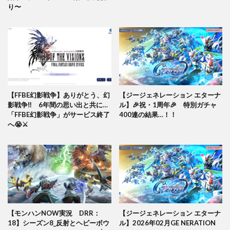
り〜
【FFBE幻影戦争】ありがとう、幻
【ジージェネレーション エターナ
影戦争‼️ 6年間の思い出と共に…
ル】🎉祝・1周年🎉 特別ガチャ
「FFBE幻影戦争」がサービス終了
400連の結果…！！
へ😭⚔️
【モンハンNOW実況 DRR：
【ジージェネレーション エターナ
18】シーズン8_反射とヘビーボウ
ル】2026年02月GE NERATION