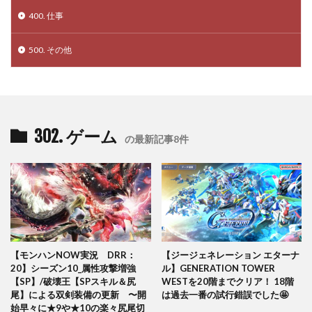
400. 仕事
500. その他
302. ゲーム
の最新記事8件
【モンハンNOW実況 DRR：
【ジージェネレーション エターナ
20】シーズン10_属性攻撃増強
ル】GENERATION TOWER
【SP】/破壊王【SPスキル＆尻
WESTを20階までクリア！ 18階
尾】による双剣装備の更新 〜開
は過去一番の試行錯誤でした🤩
始早々に★9や★10の楽々尻尾切