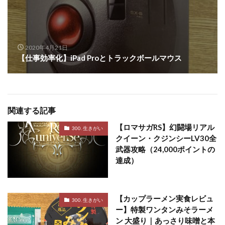
2020年4月21日
【仕事効率化】iPad Proとトラックボールマウス
関連する記事
【ロマサガRS】幻闘場リアル
300. 生きがい
クイーン・クジンシーLV30全
武器攻略（24,000ポイントの
達成）
【カップラーメン実食レビュ
300. 生きがい
ー】特製ワンタンみそラーメ
ン 大盛り｜あっさり味噌と本