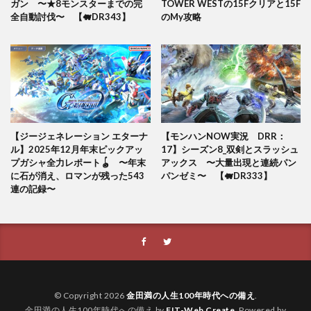
ガン 〜★8モンスターまでの完
TOWER WESTの15Fクリアと15F
全自動討伐〜 【🐖DR343】
のMy攻略
【ジージェネレーション エターナ
【モンハンNOW実況 DRR：
ル】2025年12月年末ピックアッ
17】シーズン8_双剣とスラッシュ
プガシャ全力レポート🪀 〜年末
アックス 〜大量出現と連続パン
に石が消え、ロマンが残った543
パンゼミ〜 【🐖DR333】
連の記録〜
© Copyright 2026
金田満の人生100年時代への備え
.
金田満の人生100年時代への備え by
FIT-Web Create
. Powered by