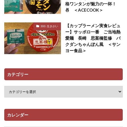
格ワンタンが魅力の一杯！
🍜 ＜ACECOOK＞
【カップラーメン実食レビュ
300. 生きがい
ー】サッポロ一番 ご当地熱
愛麺 長崎 思案橋監修 バ
クダンちゃんぽん風 ＜サン
ヨー食品＞
カテゴリー
カレンダー