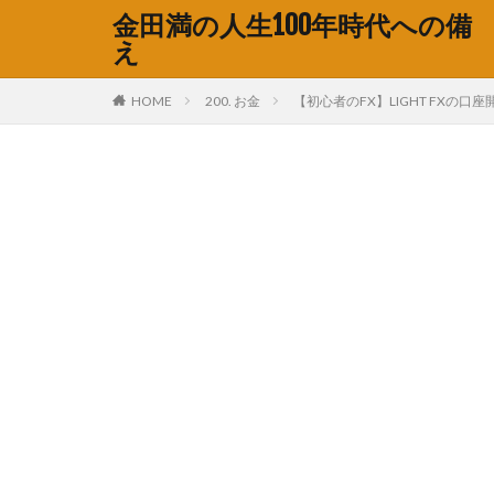
金田満の人生100年時代への備
え
HOME
200. お金
【初心者のFX】LIGHT FXの口座