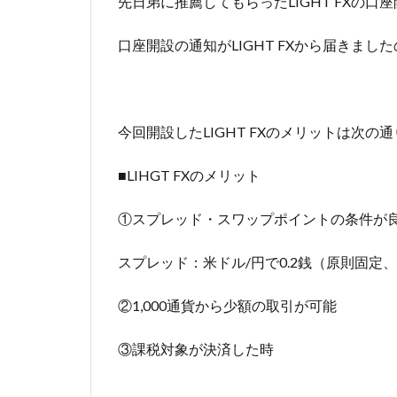
先日弟に推薦してもらったLIGHT FXの
口座開設の通知がLIGHT FXから届きま
今回開設したLIGHT FXのメリットは次の
■LIHGT FXのメリット
①スプレッド・スワップポイントの条件が
スプレッド：米ドル/円で0.2銭（原則固定
②1,000通貨から少額の取引が可能
③課税対象が決済した時