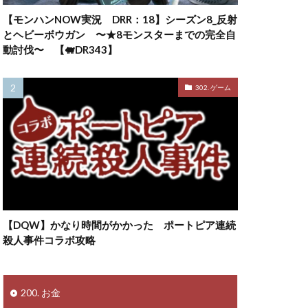
【モンハンNOW実況 DRR：18】シーズン8_反射
とヘビーボウガン 〜★8モンスターまでの完全自
動討伐〜 【🐖DR343】
302. ゲーム
【DQW】かなり時間がかかった ポートピア連続
殺人事件コラボ攻略
200. お金