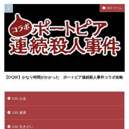
302. ゲーム
【DQW】かなり時間がかかった ポートピア連続殺人事件コラボ攻略
200. お金
100. 健康
300. 生きがい