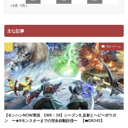
« 5月
7月 »
主な記事
302. ゲーム
【モンハンNOW実況 DRR：18】シーズン8_反射とヘビーボウガ
ン 〜★8モンスターまでの完全自動討伐〜 【🐖DR343】