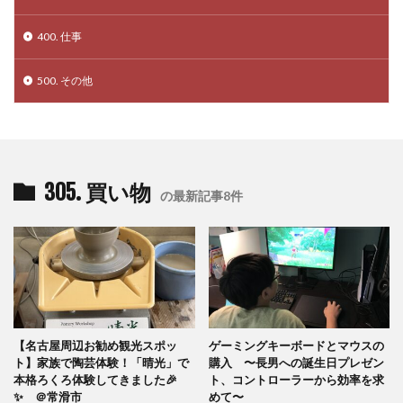
400. 仕事
500. その他
305. 買い物
の最新記事8件
【名古屋周辺お勧め観光スポッ
ゲーミングキーボードとマウスの
ト】家族で陶芸体験！「晴光」で
購入 〜長男への誕生日プレゼン
本格ろくろ体験してきました🎉
ト、コントローラーから効率を求
✨ ＠常滑市
めて〜