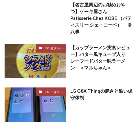
【名古屋周辺のお勧めおや
つ】ケーキ屋さん
Patisserie Chez KOBE （パテ
ィスリー シェ・コーベ） ＠
八事
【カップラーメン実食レビュ
300. 生きがい
ー】バター風キューブ入り
シーフードバター味ラーメ
ン ＜マルちゃん＞
LG G8X Thinqの脆さと酷い保
300. 生きがい
守体制