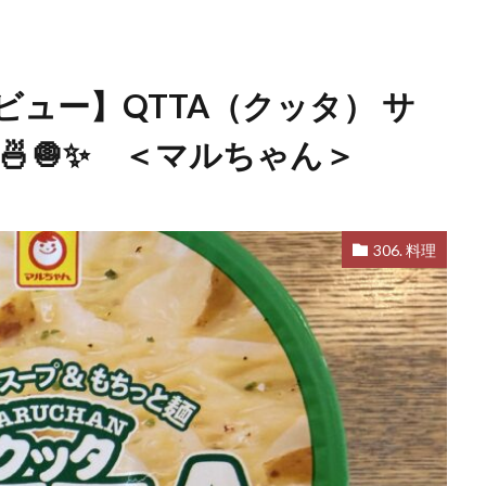
ュー】QTTA（クッタ） サ
🍜🧅✨ ＜マルちゃん＞
306. 料理