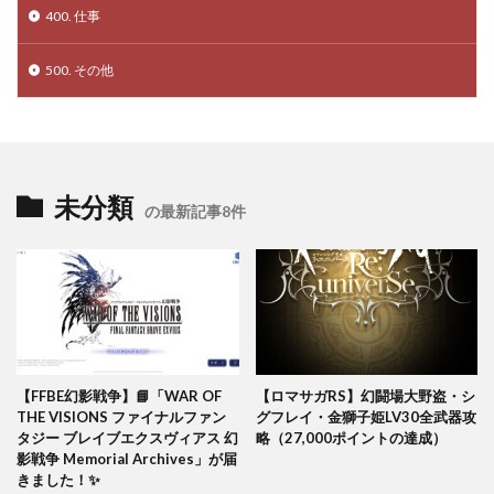
400. 仕事
500. その他
未分類
の最新記事8件
【FFBE幻影戦争】📘「WAR OF
【ロマサガRS】幻闘場大野盗・シ
THE VISIONS ファイナルファン
グフレイ・金獅子姫LV30全武器攻
タジー ブレイブエクスヴィアス 幻
略（27,000ポイントの達成）
影戦争 Memorial Archives」が届
きました！✨