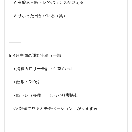
✔ 有酸素＋筋トレのバランスが見える
✔ サボった日がバレる（笑）
⸻
📊4月中旬の運動実績（一部）
• 消費カロリー合計：4,087 kcal
• 散歩：510分
• 筋トレ（各種）：しっかり実施💪
👉 数値で見るとモチベーション上がります🔥