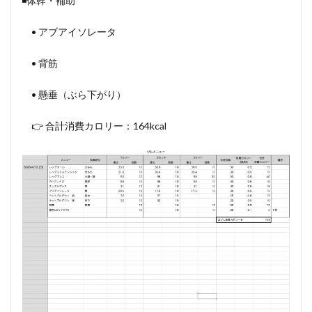
◾️体幹・補助
• アブアイソレータ
• 背筋
• 懸垂（ぶら下がり）
👉 合計消費カロリー：164kcal