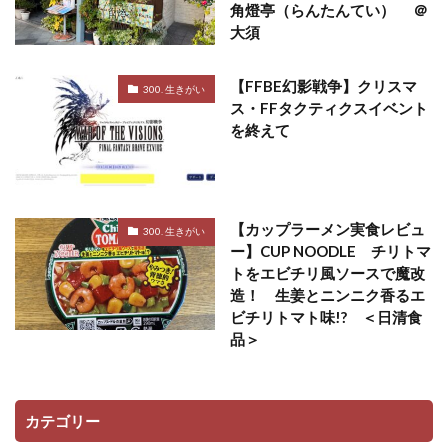
角燈亭（らんたんてい） ＠
大須
【FFBE幻影戦争】クリスマ
300. 生きがい
ス・FFタクティクスイベント
を終えて
【カップラーメン実食レビュ
300. 生きがい
ー】CUP NOODLE チリトマ
トをエビチリ風ソースで魔改
造！ 生姜とニンニク香るエ
ビチリトマト味!? ＜日清食
品＞
カテゴリー