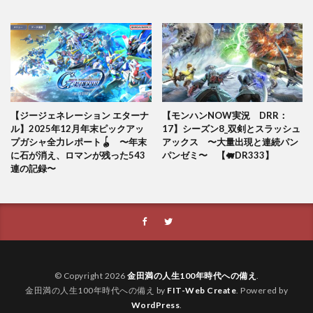
【ジージェネレーション エターナ
【モンハンNOW実況 DRR：
ル】2025年12月年末ピックアッ
17】シーズン8_双剣とスラッシュ
プガシャ全力レポート🪀 〜年末
アックス 〜大量出現と連続パン
に石が消え、ロマンが残った543
パンゼミ〜 【🐖DR333】
連の記録〜
© Copyright 2026
金田満の人生100年時代への備え
.
金田満の人生100年時代への備え by
FIT-Web Create
. Powered by
WordPress
.