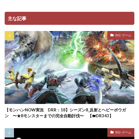
主な記事
302. ゲーム
【モンハンNOW実況 DRR：18】シーズン8_反射とヘビーボウガ
ン 〜★8モンスターまでの完全自動討伐〜 【🐖DR343】
302. ゲーム