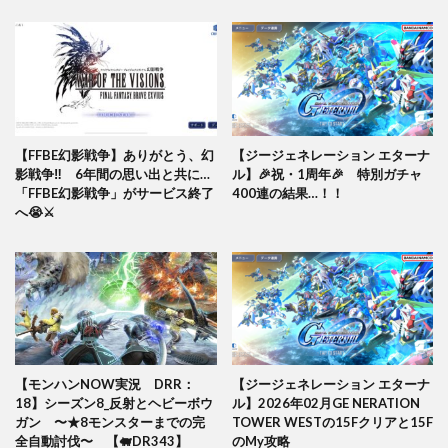
【FFBE幻影戦争】ありがとう、幻
【ジージェネレーション エターナ
影戦争‼️ 6年間の思い出と共に…
ル】🎉祝・1周年🎉 特別ガチャ
「FFBE幻影戦争」がサービス終了
400連の結果…！！
へ😭⚔️
【モンハンNOW実況 DRR：
【ジージェネレーション エターナ
18】シーズン8_反射とヘビーボウ
ル】2026年02月GE NERATION
ガン 〜★8モンスターまでの完
TOWER WESTの15Fクリアと15F
全自動討伐〜 【🐖DR343】
のMy攻略