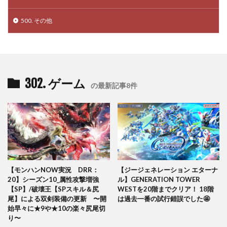
500. その他
302. ゲーム
の最新記事8件
【モンハンNOW実況 DRR：
【ジージェネレーション エターナ
20】シーズン10_属性攻撃増強
ル】GENERATION TOWER
【SP】/破壊王【SPスキル＆尻
WESTを20階までクリア！ 18階
尾】による双剣装備の更新 〜開
は過去一番の試行錯誤でした🤩
始早々に★9や★10の楽々尻尾切
り〜