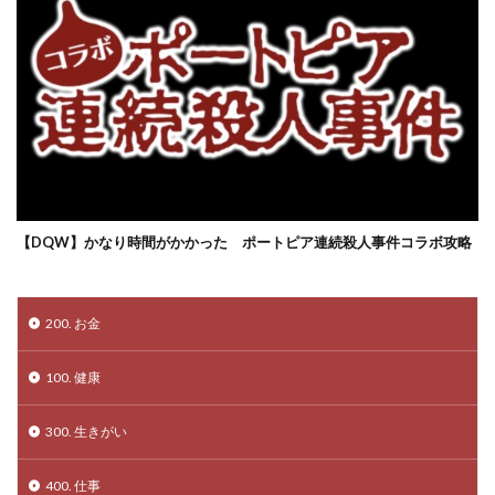
【DQW】かなり時間がかかった ポートピア連続殺人事件コラボ攻略
200. お金
100. 健康
300. 生きがい
400. 仕事