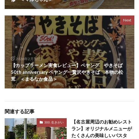
Next
2026年2月12日
【カップラーメン実食レビュー】ペヤング やきそば
50th anniversary ペヤング一贅沢やきそば 本物の松
茸 ＜まるなか食品＞
関連する記事
【名古屋周辺のお勧めレスト
300. 生きがい
ラン】オリジナルメニューが
たくさんの美味しいパスタ