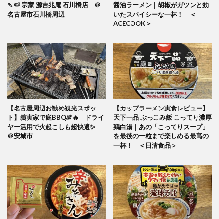
🍡🍉 宗家 源吉兆庵 石川橋店 ＠
醤油ラーメン｜胡椒がガツンと効
名古屋市石川橋周辺
いたスパイシーな一杯！ ＜
ACECOOK＞
【名古屋周辺お勧め観光スポッ
【カップラーメン実食レビュー】
ト】義実家で庭BBQ🍖🔥 ドライ
天下一品 ぶっこみ飯 こってり濃厚
ヤー活用で火起こしも超快適✨
鶏白湯｜あの「こってりスープ」
＠安城市
を最後の一粒まで楽しめる最高の
一杯！ ＜日清食品＞