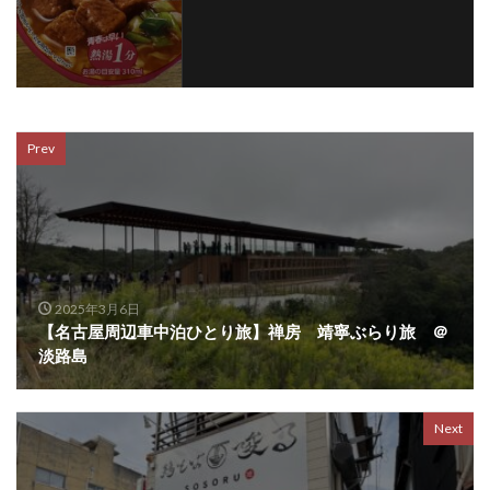
Prev
2025年3月6日
【名古屋周辺車中泊ひとり旅】禅房 靖寧ぶらり旅 ＠
淡路島
Next