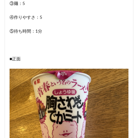
③麺：5
④作りやすさ：5
⑤待ち時間：1分
■正面