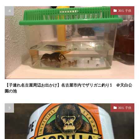
301. 子供
【子連れ名古屋周辺お出かけ】名古屋市内でザリガニ釣り1 ＠天白公
園の池
301. 子供