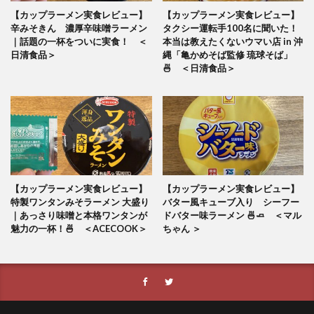
【カップラーメン実食レビュー】
【カップラーメン実食レビュー】
辛みそきん 濃厚辛味噌ラーメン
タクシー運転手100名に聞いた！
｜話題の一杯をついに実食！ ＜
本当は教えたくないウマい店 in 沖
日清食品＞
縄「亀かめそば監修 琉球そば」
🍜 ＜日清食品＞
【カップラーメン実食レビュー】
【カップラーメン実食レビュー】
特製ワンタンみそラーメン 大盛り
バター風キューブ入り シーフー
｜あっさり味噌と本格ワンタンが
ドバター味ラーメン 🍜🧈 ＜マル
魅力の一杯！🍜 ＜ACECOOK＞
ちゃん ＞