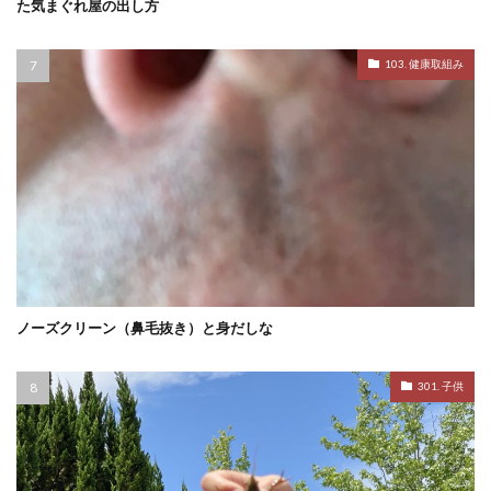
た気まぐれ屋の出し方
103. 健康取組み
ノーズクリーン（鼻毛抜き）と身だしな
301. 子供