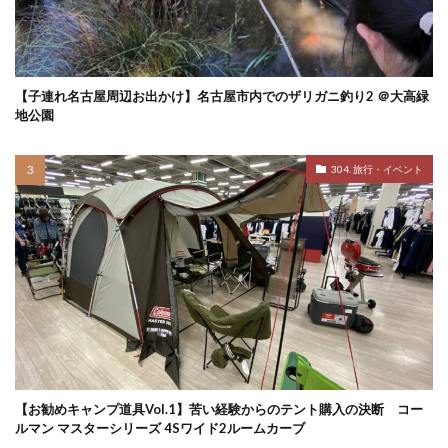
【子連れ名古屋周辺お出かけ】名古屋市内でのザリガニ釣り2 ＠大高緑
地公園
304. 旅行・イベント
【お勧めキャンプ道具Vol.1】苦い経験からのテント購入の決断 コー
ルマン マスターシリーズ 4Sワイド2ルームカーブ