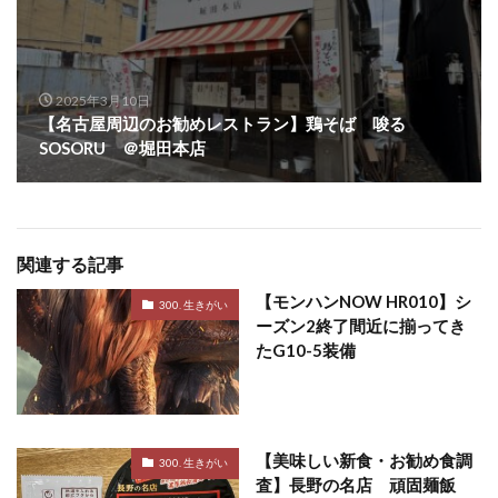
2025年3月10日
【名古屋周辺のお勧めレストラン】鶏そば 唆る
SOSORU ＠堀田本店
関連する記事
【モンハンNOW HR010】シ
300. 生きがい
ーズン2終了間近に揃ってき
たG10-5装備
【美味しい新食・お勧め食調
300. 生きがい
査】長野の名店 頑固麺飯