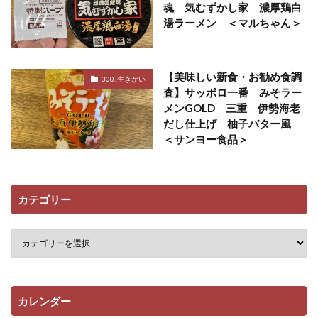
魂 気むずかし家 濃厚鶏白
湯ラーメン ＜マルちゃん＞
【美味しい新食・お勧め食調
300. 生きがい
査】サッポロ一番 みそラー
メンGOLD 三重 伊勢海老
だし仕上げ 柚子バター風
＜サンヨー食品＞
カテゴリー
カレンダー