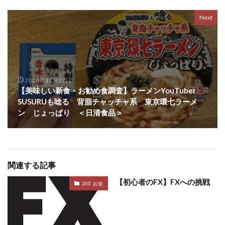
Next
2024年11月22日
【美味しい新食・お勧め食調査】ラーメンYouTuber
SUSURUも唸る 背脂チャッチャ系 東京環七ラーメ
ン じょっぱり ＜日清食品＞
関連する記事
【初心者のFX】FXへの挑戦
200. お金