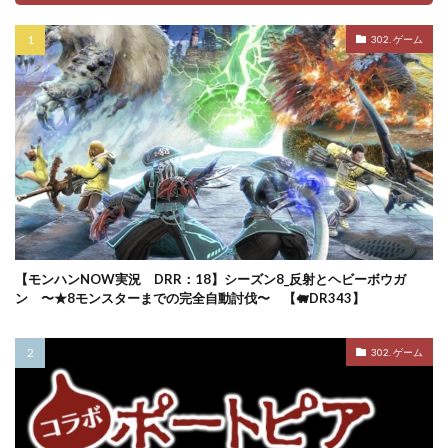
302. ゲーム
【モンハンNOW実況 DRR：18】シーズン8_反射とヘビーボウガ
ン 〜★8モンスターまでの完全自動討伐〜 【🐖DR343】
302. ゲーム