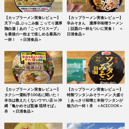
【カップラーメン実食レビュー】
【カップラーメン実食レビュー】
天下一品 ぶっこみ飯 こってり濃厚
辛みそきん 濃厚辛味噌ラーメン
鶏白湯｜あの「こってりスープ」
｜話題の一杯をついに実食！ ＜
を最後の一粒まで楽しめる最高の
日清食品＞
一杯！ ＜日清食品＞
【カップラーメン実食レビュー】
【カップラーメン実食レビュー】
タクシー運転手100名に聞いた！
特製ワンタンみそラーメン 大盛り
本当は教えたくないウマい店 in 沖
｜あっさり味噌と本格ワンタンが
縄「亀かめそば監修 琉球そば」
魅力の一杯！🍜 ＜ACECOOK＞
🍜 ＜日清食品＞