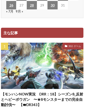
26
27
28
29
30
31
« 7月
9月 »
主な記事
302. ゲーム
【モンハンNOW実況 DRR：18】シーズン8_反射
とヘビーボウガン 〜★8モンスターまでの完全自
動討伐〜 【🐖DR343】