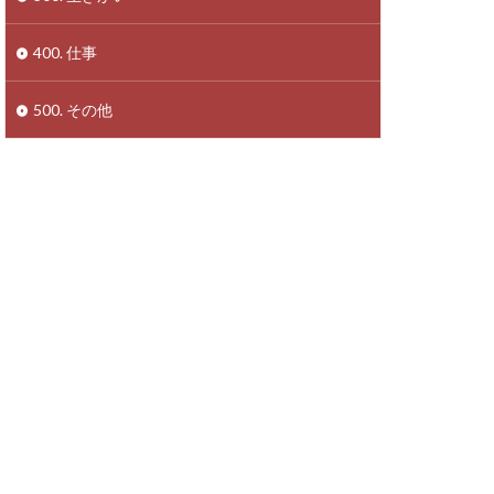
400. 仕事
500. その他