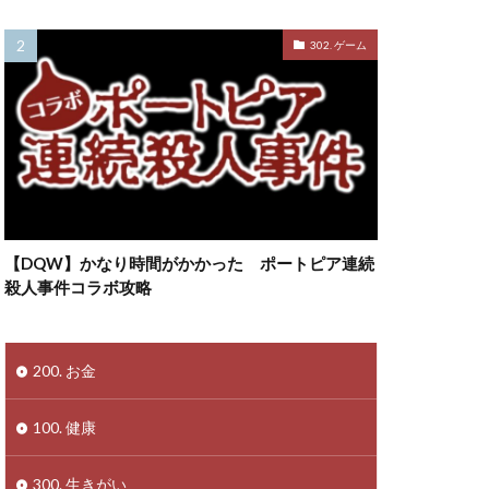
302. ゲーム
【DQW】かなり時間がかかった ポートピア連続
殺人事件コラボ攻略
200. お金
100. 健康
300. 生きがい