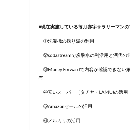
◾️現在実施している毎月赤字サラリーマンの
①洗濯機の残り湯の利用
②sodastreamで炭酸水の利活用と酒代の
③Money Forwardで内容が確認できな
有
④安いスーパー（タチヤ・LAMU)の活用
⑤Amazonセールの活用
⑥メルカリの活用