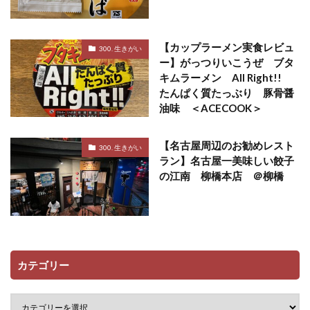
【カップラーメン実食レビュ
300. 生きがい
ー】がっつりいこうぜ ブタ
キムラーメン All Right!!
たんぱく質たっぶり 豚骨醤
油味 ＜ACECOOK＞
【名古屋周辺のお勧めレスト
300. 生きがい
ラン】名古屋一美味しい餃子
の江南 柳橋本店 ＠柳橋
カテゴリー