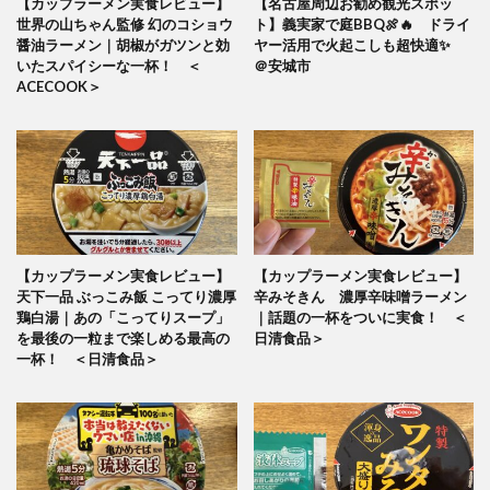
【カップラーメン実食レビュー】
【名古屋周辺お勧め観光スポッ
世界の山ちゃん監修 幻のコショウ
ト】義実家で庭BBQ🍖🔥 ドライ
醤油ラーメン｜胡椒がガツンと効
ヤー活用で火起こしも超快適✨
いたスパイシーな一杯！ ＜
＠安城市
ACECOOK＞
【カップラーメン実食レビュー】
【カップラーメン実食レビュー】
天下一品 ぶっこみ飯 こってり濃厚
辛みそきん 濃厚辛味噌ラーメン
鶏白湯｜あの「こってりスープ」
｜話題の一杯をついに実食！ ＜
を最後の一粒まで楽しめる最高の
日清食品＞
一杯！ ＜日清食品＞