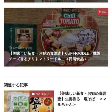
Next
2024年7月29日
【美味しい新食・お勧め食調査】CUP NOODLE 燻製
チーズ香るチリトマトヌードル ＜日清食品＞
関連する記事
【美味しい新食・お勧め食調
300. 生きがい
査】生姜香る 塩そば ＜マ
ルちゃん＞