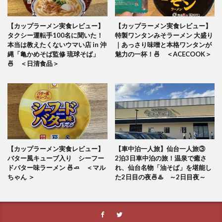
【カップラーメン実食レビュー】
【カップラーメン実食レビュー】
タクシー運転手100名に聞いた！
特製ワンタンみそラーメン 大盛り
本当は教えたくないウマい店 in 沖
｜あっさり味噌と本格ワンタンが
縄「亀かめそば監修 琉球そば」
魅力の一杯！🍜 ＜ACECOOK＞
🍜 ＜日清食品＞
【カップラーメン実食レビュー】
【車中泊一人旅】仙台一人旅③
バター風キューブ入り シーフー
2泊3日車中泊の旅！温泉で癒さ
ドバター味ラーメン 🍜🧈 ＜マル
れ、仙台名物「油そば」を堪能し
ちゃん ＞
た2日目の夜🍜♨️ ～2日目夜～