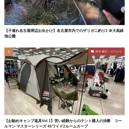
【子連れ名古屋周辺お出かけ】名古屋市内でのザリガニ釣り2 ＠大高緑
地公園
304. 旅行・イベント
【お勧めキャンプ道具Vol.1】苦い経験からのテント購入の決断 コー
ルマン マスターシリーズ 4Sワイド2ルームカーブ