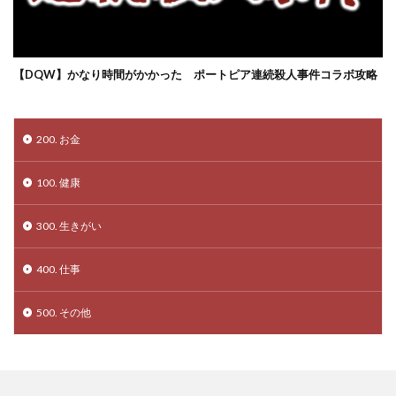
【DQW】かなり時間がかかった ポートピア連続殺人事件コラボ攻略
200. お金
100. 健康
300. 生きがい
400. 仕事
500. その他