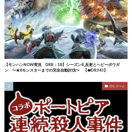
【モンハンNOW実況 DRR：18】シーズン8_反射とヘビーボウガ
ン 〜★8モンスターまでの完全自動討伐〜 【🐖DR343】
302. ゲーム