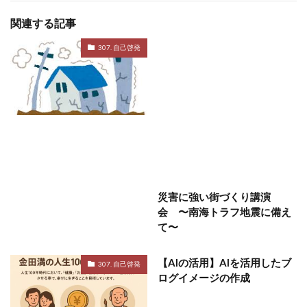
関連する記事
307. 自己啓発
災害に強い街づくり講演
会 〜南海トラフ地震に備え
て〜
【AIの活用】AIを活用したブ
307. 自己啓発
ログイメージの作成