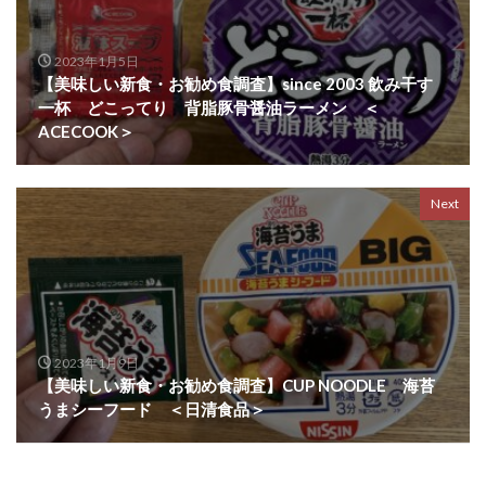
2023年1月5日
【美味しい新食・お勧め食調査】since 2003 飲み干す
一杯 どこってり 背脂豚骨醤油ラーメン ＜
ACECOOK＞
Next
2023年1月9日
【美味しい新食・お勧め食調査】CUP NOODLE 海苔
うまシーフード ＜日清食品＞