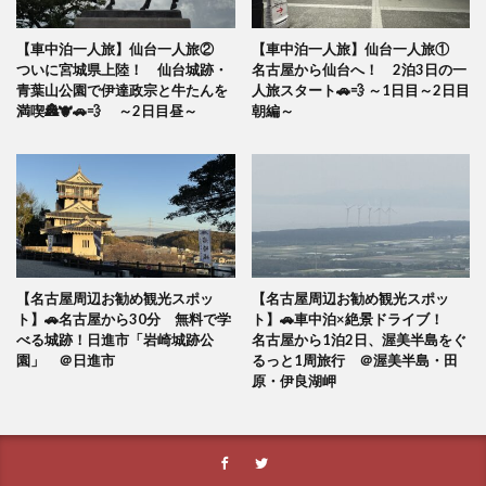
【車中泊一人旅】仙台一人旅②
【車中泊一人旅】仙台一人旅①
ついに宮城県上陸！ 仙台城跡・
名古屋から仙台へ！ 2泊3日の一
青葉山公園で伊達政宗と牛たんを
人旅スタート🚗💨 ～1日目～2日目
満喫🏯🐮🚗💨 ～2日目昼～
朝編～
【名古屋周辺お勧め観光スポッ
【名古屋周辺お勧め観光スポッ
ト】🚗名古屋から30分 無料で学
ト】🚗車中泊×絶景ドライブ！
べる城跡！日進市「岩崎城跡公
名古屋から1泊2日、渥美半島をぐ
園」 ＠日進市
るっと1周旅行 ＠渥美半島・田
原・伊良湖岬