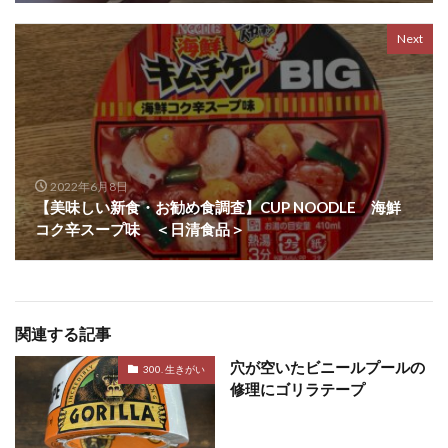
Next
2022年6月8日
【美味しい新食・お勧め食調査】CUP NOODLE 海鮮
コク辛スープ味 ＜日清食品＞
関連する記事
穴が空いたビニールプールの
300. 生きがい
修理にゴリラテープ