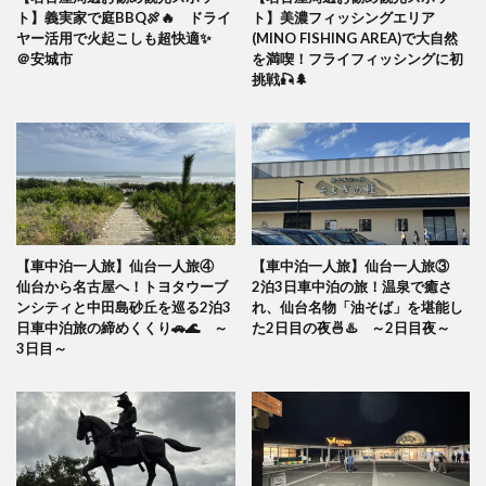
ト】義実家で庭BBQ🍖🔥 ドライ
ト】美濃フィッシングエリア
ヤー活用で火起こしも超快適✨
(MINO FISHING AREA)で大自然
＠安城市
を満喫！フライフィッシングに初
挑戦🎣🌲
【車中泊一人旅】仙台一人旅④
【車中泊一人旅】仙台一人旅③
仙台から名古屋へ！トヨタウーブ
2泊3日車中泊の旅！温泉で癒さ
ンシティと中田島砂丘を巡る2泊3
れ、仙台名物「油そば」を堪能し
日車中泊旅の締めくくり🚗🌊 ～
た2日目の夜🍜♨️ ～2日目夜～
3日目～